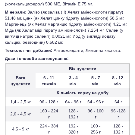
(холекальциферол) 500 МЕ, Вітамін Е 75 мг.
Мінерали
: Залізо (як заліза (II) Хелат амінокислоти гідрату)
51,48 мг, цинк (як Хелат цинку гідрату амінокислоти) 58,5 мг,
Марганець (як Хелат марганцю гідрату амінокислоти) 4,21 мг,
Мідь (як Хелат міді гідрату амінокислоти) 7,254 мг, Селен (у
вигляді натрію селеніт) 0,0021 мг, Йод (у вигляді йодату
кальцію, безводний) 0,582 мг.
Технологічні добавки:
Антиоксиданти, Лимонна кислота.
Дози і способи застосування:
Вік цуценяти
Вага
6 - 11
3 - 4
5 - 7
8 - 12
цуценяти
тижнів
міс.
міс.
міс.
Кількість корму на добу
1,4 - 2,5 кг
96 - 128 г
64 - 96 г
64 - 96 г
64 г
160 - 224
128 -
96 - 160
96 -128
2,6 - 4,5 кг
г
192 г
г
г
224 - 384
192 -
160 -
128 -
4,5 - 9 кг
г
320 г
256 г
192 г