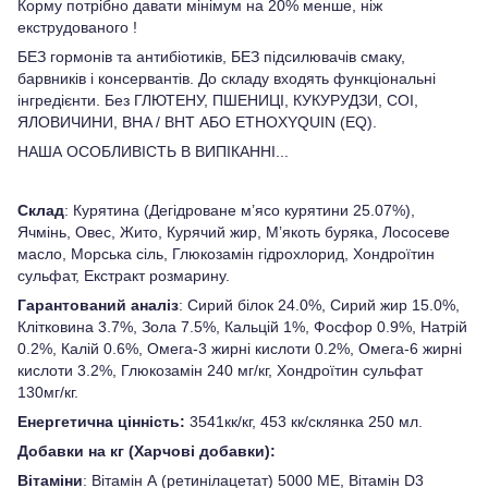
Корму потрібно давати мінімум на 20% менше, ніж
екструдованого !
БЕЗ гормонів та антибіотиків, БЕЗ підсилювачів смаку,
барвників і консервантів. До складу входять функціональні
інгредієнти. Без ГЛЮТЕНУ, ПШЕНИЦІ, КУКУРУДЗИ, СОІ,
ЯЛОВИЧИНИ, BHA / BHT АБО ETHOXYQUIN (EQ).
НАША ОСОБЛИВІСТЬ В ВИПІКАННІ...
Склад
: Курятина (Дегідроване м’ясо курятини 25.07%),
Ячмінь, Овес, Жито, Курячий жир, М’якоть буряка, Лососеве
масло, Морська сіль, Глюкозамін гідрохлорид, Хондроїтин
сульфат, Екстракт розмарину.
Гарантований аналіз
: Сирий білок 24.0%, Сирий жир 15.0%,
Клітковина 3.7%, Зола 7.5%, Кальцій 1%, Фосфор 0.9%, Натрій
0.2%, Калій 0.6%, Омега-3 жирні кислоти 0.2%, Омега-6 жирні
кислоти 3.2%, Глюкозамін 240 мг/кг, Хондроїтин сульфат
130мг/кг.
Енергетична цінність:
3541кк/кг, 453 кк/склянка 250 мл.
Добавки на кг (Харчові добавки):
Вітаміни
: Вітамін А (ретинілацетат) 5000 МЕ, Вітамін D3