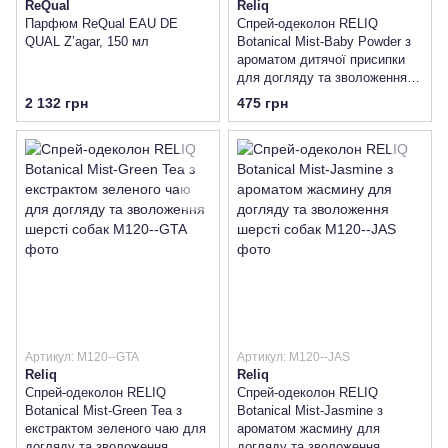
ReQual
Reliq
Парфюм ReQual EAU DE
Спрей-одеколон RELIQ
QUAL Z’agar, 150 мл
Botanical Mist-Baby Powder з
ароматом дитячої присипки
для догляду та зволоження
шерсті собак
2 132 грн
475 грн
Артикул: M120--GTA
Артикул: M120--JAS
Reliq
Reliq
Спрей-одеколон RELIQ
Спрей-одеколон RELIQ
Botanical Mist-Green Tea з
Botanical Mist-Jasmine з
екстрактом зеленого чаю для
ароматом жасмину для
догляду та зволоження
догляду та зволоження