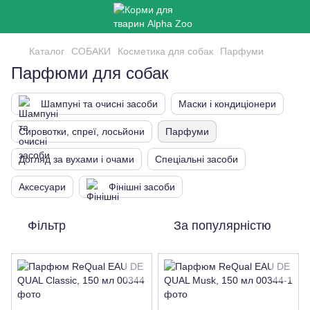
Каталог
СОБАКИ
Косметика для собак
Парфуми
Парфюми для собак
Шампуні та очисні засоби
Маски і кондиціонери
Сировотки, спреї, лосьйони
Парфуми
Догляд за вухами і очами
Спеціальні засоби
Аксесуари
Фінішні засоби
Фільтр
За популярністю