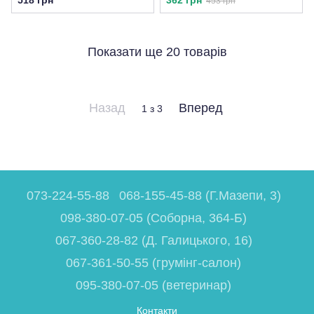
453 грн
Показати ще 20 товарів
Назад
Вперед
1
з 3
073-224-55-88
068-155-45-88 (Г.Мазепи, 3)
098-380-07-05 (Соборна, 364-Б)
067-360-28-82 (Д. Галицького, 16)
067-361-50-55 (грумінг-салон)
095-380-07-05 (ветеринар)
Контакти