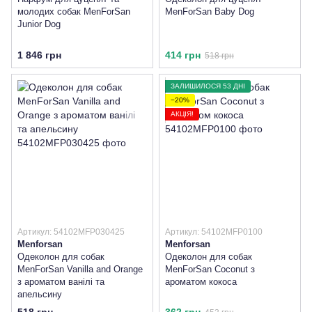
молодих собак MenForSan
MenForSan Baby Dog
Junior Dog
1 846 грн
414 грн
518 грн
ЗАЛИШИЛОСЯ 53 ДНІ
−20%
АКЦІЯ!
Артикул: 54102MFP030425
Артикул: 54102MFP0100
Menforsan
Menforsan
Одеколон для собак
Одеколон для собак
MenForSan Vanilla and Orange
MenForSan Coconut з
з ароматом ванілі та
ароматом кокоса
апельсину
518 грн
362 грн