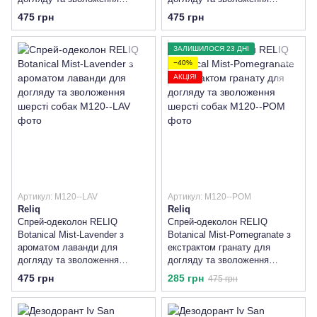
шерсті собак
шерсті собак
475 грн
475 грн
ЗАЛИШИЛОСЯ 23 ДНІ
−40%
АКЦІЯ!
Артикул: M120--LAV
Артикул: M120--POM
Reliq
Reliq
Спрей-одеколон RELIQ
Спрей-одеколон RELIQ
Botanical Mist-Lavender з
Botanical Mist-Pomegranate з
ароматом лаванди для
екстрактом гранату для
догляду та зволоження
догляду та зволоження
шерсті собак
шерсті собак
475 грн
285 грн
475 грн