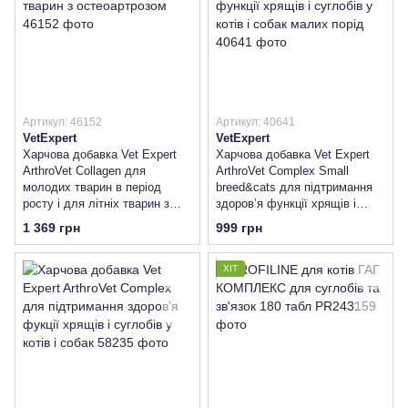
Артикул: 46152
Артикул: 40641
VetExpert
VetExpert
Харчова добавка Vet Expert
Харчова добавка Vet Expert
ArthroVet Collagen для
ArthroVet Complex Small
молодих тварин в період
breed&cats для підтримання
росту і для літніх тварин з
здоров’я функції хрящів і
остеоартрозом
суглобів у котів і собак малих
1 369 грн
999 грн
порід
ХІТ