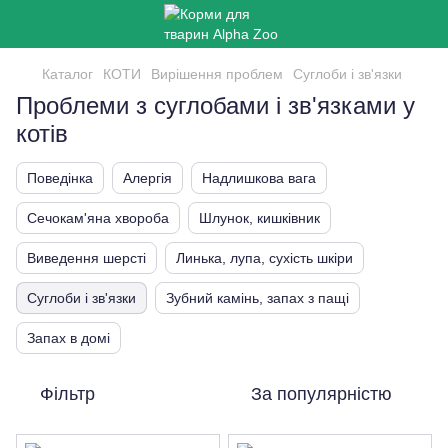
Каталог
КОТИ
Вирішення проблем
Суглоби і зв'язки
Проблеми з суглобами і зв'язками у
котів
Поведінка
Алергія
Надлишкова вага
Сечокам'яна хвороба
Шлунок, кишківник
Виведення шерсті
Линька, лупа, сухість шкіри
Суглоби і зв'язки
Зубний камінь, запах з пащі
Запах в домі
Фільтр
За популярністю