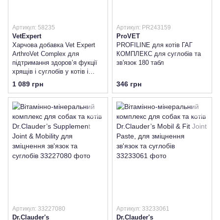
Артикул: 58235
Артикул: PR243159
VetExpert
ProVET
Харчова добавка Vet Expert
PROFILINE для котів ГАГ
ArthroVet Complex для
КОМПЛЕКС для суглобів та
підтримання здоров’я фукції
зв'язок 180 табл
хрящів і суглобів у котів і
собак
1 089 грн
346 грн
Артикул: 33227080
Артикул: 33233061
Dr.Clauder's
Dr.Clauder's