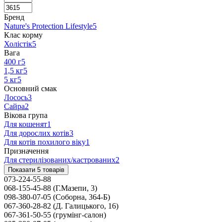
Бренд
Nature's Protection Lifestyle
5
Клас корму
Холістік
5
Вага
400 г
5
1,5 кг
5
5 кг
5
Основний смак
Лосось
3
Сайра
2
Вікова група
Для кошенят
1
Для дорослих котів
3
Для котів похилого віку
1
Призначення
Для стерилізованих/кастрованих
2
Показати 5 товарів
073-224-55-88
068-155-45-88 (Г.Мазепи, 3)
098-380-07-05 (Соборна, 364-Б)
067-360-28-82 (Д. Галицького, 16)
067-361-50-55 (грумінг-салон)