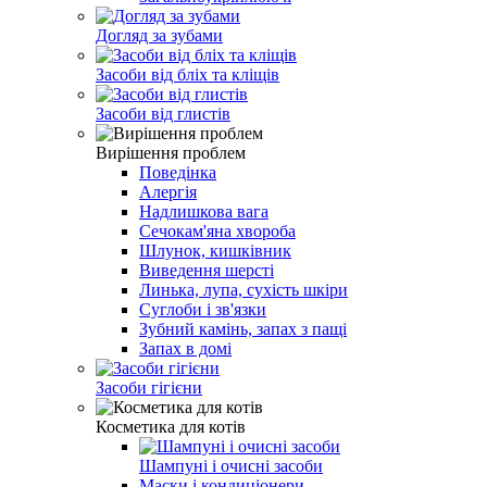
Догляд за зубами
Засоби від бліх та кліщів
Засоби від глистів
Вирішення проблем
Поведінка
Алергія
Надлишкова вага
Сечокам'яна хвороба
Шлунок, кишківник
Виведення шерсті
Линька, лупа, сухість шкіри
Суглоби і зв'язки
Зубний камінь, запах з пащі
Запах в домі
Засоби гігієни
Косметика для котів
Шампуні і очисні засоби
Маски і кондиціонери