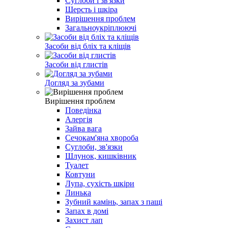
Суглоби і зв'язки
Шерсть і шкіра
Вирішення проблем
Загальноукріплюючі
Засоби від бліх та кліщів
Засоби від глистів
Догляд за зубами
Вирішення проблем
Поведінка
Алергія
Зайва вага
Сечокам'яна хвороба
Суглоби, зв'язки
Шлунок, кишківник
Туалет
Ковтуни
Лупа, сухість шкіри
Линька
Зубний камінь, запах з пащі
Запах в домі
Захист лап