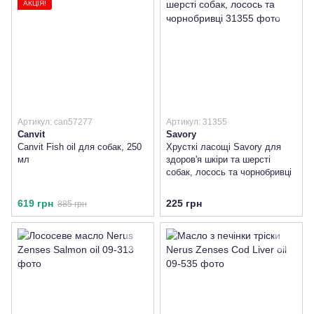
АКЦІЯ!
Артикул: can57277
Артикул: 31355
Canvit
Savory
Canvit Fish oil для собак, 250
Хрусткі ласощі Savory для
мл
здоров'я шкіри та шерсті
собак, лосось та чорнобривці
619 грн
225 грн
885 грн