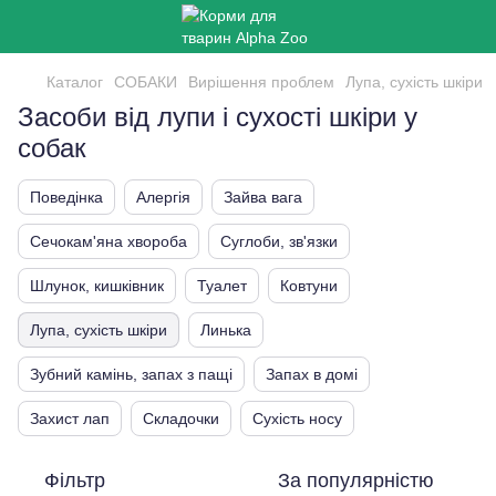
Каталог
СОБАКИ
Вирішення проблем
Лупа, сухість шкіри
Засоби від лупи і сухості шкіри у
собак
Поведінка
Алергія
Зайва вага
Сечокам'яна хвороба
Суглоби, зв'язки
Шлунок, кишківник
Туалет
Ковтуни
Лупа, сухість шкіри
Линька
Зубний камінь, запах з пащі
Запах в домі
Захист лап
Складочки
Сухість носу
Фільтр
За популярністю