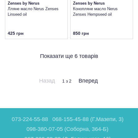
Zenses by Nerus
Zenses by Nerus
Лляне масло Nerus Zenses
Конопляне масло Nerus
Linseed oil
Zenses Hempseed oil
425 грн
850 грн
Показати ще 6 товарів
Назад
Вперед
1
з 2
073-224-55-88
068-155-45-88 (Г.Мазепи, 3)
098-380-07-05 (Соборна, 364-Б)