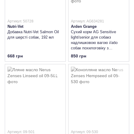
Артикул: 50728
Артикул: AG634281
Nutri-Vet
Arden Grange
Добавка Nutri-Vet Salmon Oil
Сухий корм AG Sensitive
для шерсті собак, 192 мл
light/senior для собакз
надлишковою вагою і/або
собак похилоговіку з
делікатним шлунком і/або
668 грн
850 грн
чутливою шкірою (океанічна
риба/картопля)
Артикул: 09-501
Артикул: 09-530