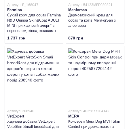
Артикул: F_168047
Артикул: 54123MFP030821
Farmina
Menforsan
Сухий корм для собак Farmina
Дермозахисний крем для
N&D Quinoa Skin&Coat ADULT
собак та котів MenForSan з
MINI при харчовій алергії з
алое вера
перепелом, кіноа, кокосом та
куркумою
1 737 грн
870 грн
Артикул: 208940
Артикул: 4025877204142
VetExpert
MERA
Харчова добавка VetExpert
Консерви Mera Dog MVH Skin
VetoSkin Small breed&cat для
Control при дерматозах та