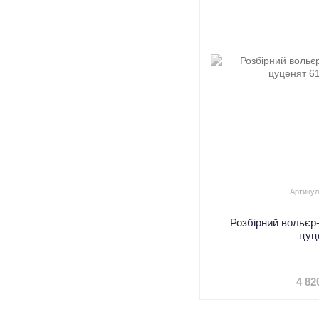
Артикул
Розбірний вольєр
цуц
4 82