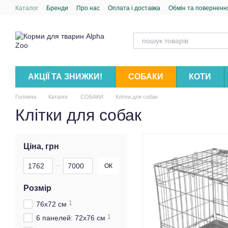
Перейти до основного контенту
Каталог
Бренди
Про нас
Оплата і доставка
Обмін та поверненн
АКЦІЇ ТА ЗНИЖКИ!
СОБАКИ
КОТИ
Головна
Каталог
СОБАКИ
Клітки для собак
Клітки для собак
Ціна, грн
Від Ціна, грн
До Ціна, грн
ОК
Розмір
1
76х72 см
1
6 панелей: 72х76 см