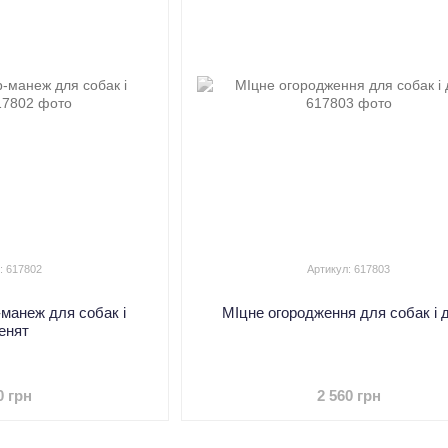
: 617802
Артикул: 617803
-манеж для собак і
МІцне огородження для собак і д
енят
0 грн
2 560 грн