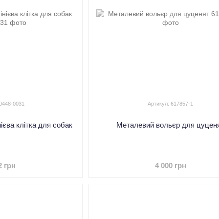
 0448-0031
Артикул: 617857-1
ієва клітка для собак
Металевий вольєр для цуцен
2 грн
4 000 грн