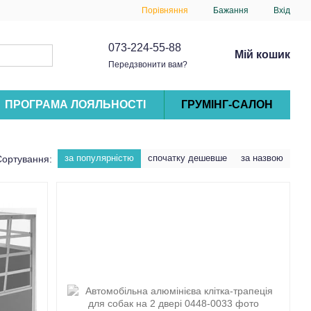
Порівняння
Бажання
Вхід
073-224-55-88
Мій кошик
Передзвонити вам?
ПРОГРАМА ЛОЯЛЬНОСТІ
ГРУМІНГ-САЛОН
за популярністю
спочатку дешевше
за назвою
Сортування: