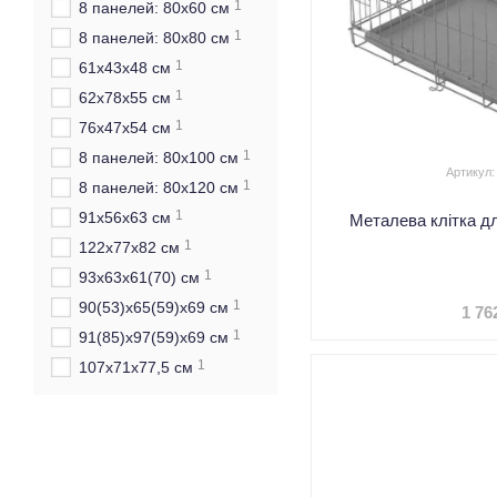
1
8 панелей: 80х60 см
1
8 панелей: 80х80 см
1
61х43х48 см
1
62х78х55 см
1
76х47х54 см
1
8 панелей: 80х100 см
Артикул:
1
8 панелей: 80х120 см
1
91х56х63 см
Металева клітка д
1
122х77х82 см
1
93х63х61(70) см
1
90(53)х65(59)х69 см
1 76
1
91(85)х97(59)х69 см
1
107х71х77,5 см