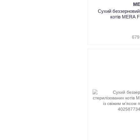
M
Сухий беззерновий
котів MERA Fi
679