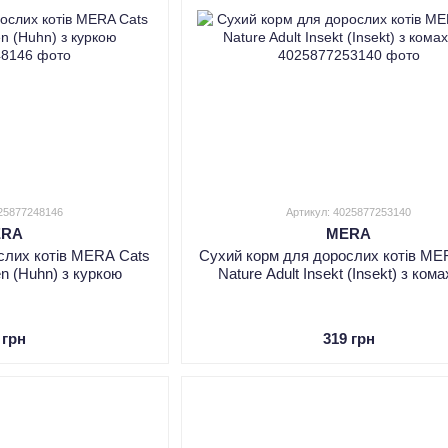
025877248146
Артикул: 4025877253140
ERA
MERA
слих котів MERA Cats
Сухий корм для дорослих котів ME
en (Huhn) з куркою
Nature Adult Insekt (Insekt) з ком
 грн
319 грн