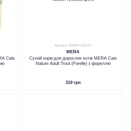
Артикул: 4025877252143
MERA
RA Cats
Сухий корм для дорослих котів MERA Cats
кою
Nature Adult Trout (Forelle) з фореллю
319 грн