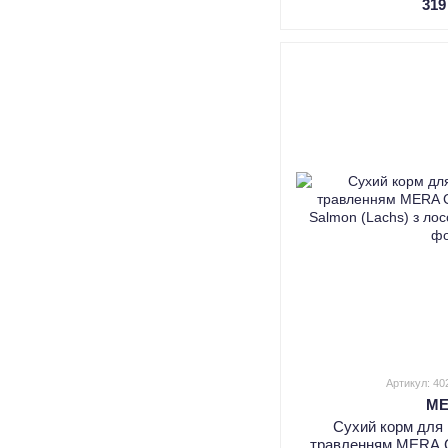
319
Артикул: 4
M
Сухий корм для 
травленням MERA Ca