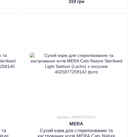
319 грн
Артикул: 4025877259142
MERA
 та
Сухий корм для стерилізованих та
ture
кастрованих котів MERA Cats Nature