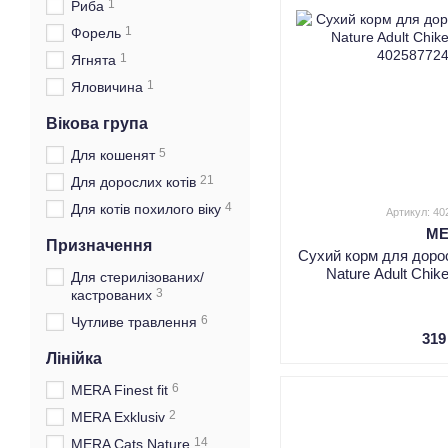
1
Риба
1
Форель
1
Ягнята
1
Яловичина
Вікова група
5
Для кошенят
21
Для дорослих котів
4
Для котів похилого віку
Артикул: 4
M
Призначення
Сухий корм для доро
Nature Adult Chik
Для стерилізованих/
3
кастрованих
6
Чутливе травлення
319
Лінійка
6
MERA Finest fit
2
MERA Exklusiv
14
MERA Cats Nature