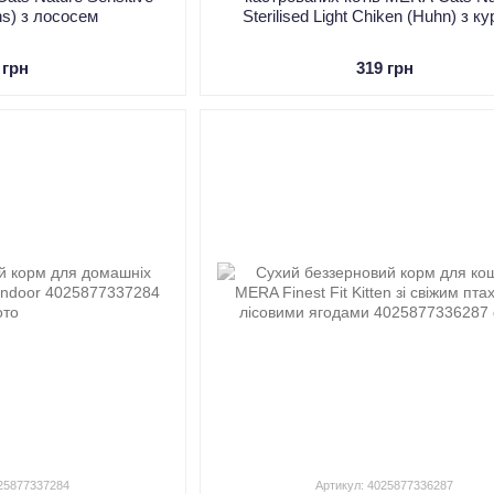
hs) з лососем
Sterilised Light Chiken (Huhn) з к
 грн
319 грн
025877337284
Артикул: 4025877336287