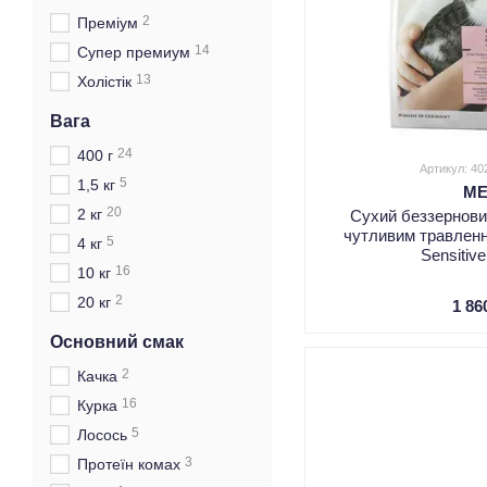
2
Преміум
14
Супер премиум
13
Холістік
Вага
24
400 г
Артикул: 4
5
1,5 кг
M
20
2 кг
Сухий беззерновий
чутливим травленн
5
4 кг
Sensitiv
16
10 кг
2
20 кг
1 86
Основний смак
2
Качка
16
Курка
5
Лосось
3
Протеїн комах