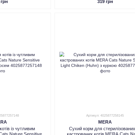
 грн
319 грн
025877257148
Артикул: 4025877258145
ERA
MERA
котів із чутливим
Сухий корм для стерилізованих
ts Nature Sensitive
кастрованих котів MERA Cats Na