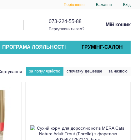
Порівняння
Бажання
Вхід
073-224-55-88
Мій кошик
Передзвонити вам?
ПРОГРАМА ЛОЯЛЬНОСТІ
ГРУМІНГ-САЛОН
за популярністю
спочатку дешевше
за назвою
Сортування: