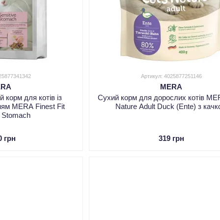
025877341342
Артикул: 4025877251146
ERA
MERA
 корм для котів із
Сухий корм для дорослих котів ME
ям MERA Finest Fit
Nature Adult Duck (Ente) з кач
e Stomach
0 грн
319 грн