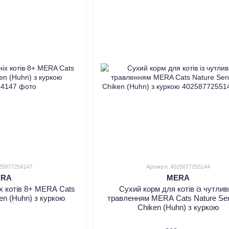
025877254147
Артикул: 4025877255144
ERA
MERA
іх котів 8+ MERA Cats
Сухий корм для котів із чутли
ken (Huhn) з куркою
травленням MERA Cats Nature Sen
Chiken (Huhn) з куркою