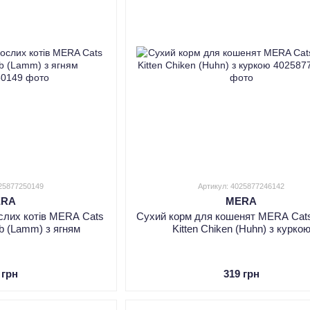
025877250149
Артикул: 4025877246142
ERA
MERA
слих котів MERA Cats
Сухий корм для кошенят MERA Cats
mb (Lamm) з ягням
Kitten Chiken (Huhn) з курко
 грн
319 грн