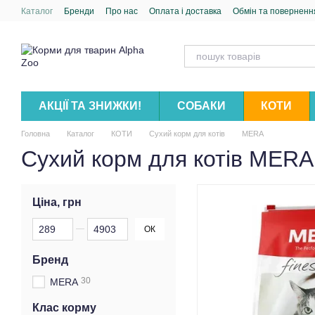
Перейти до основного контенту
Каталог
Бренди
Про нас
Оплата і доставка
Обмін та поверненн
АКЦІЇ ТА ЗНИЖКИ!
СОБАКИ
КОТИ
Головна
Каталог
КОТИ
Сухий корм для котів
MERA
Сухий корм для котів MERA
Ціна, грн
Від Ціна, грн
До Ціна, грн
ОК
Бренд
30
MERA
Клас корму