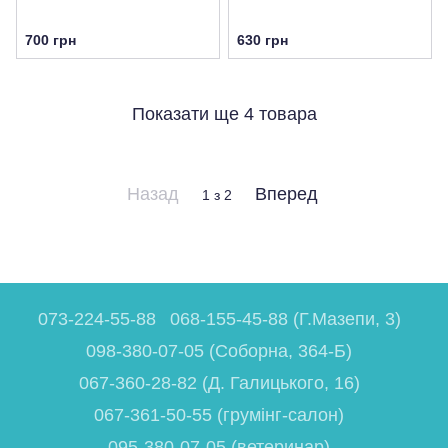
700 грн
630 грн
Показати ще 4 товара
Назад
Вперед
1
з 2
073-224-55-88
068-155-45-88 (Г.Мазепи, 3)
098-380-07-05 (Соборна, 364-Б)
067-360-28-82 (Д. Галицького, 16)
067-361-50-55 (грумінг-салон)
095-380-07-05 (ветеринар)