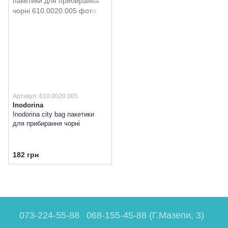
Артикул: 610.0020.005
Inodorina
Inodorina city bag пакетики
для прибирання чорні
182 грн
073-224-55-88
068-155-45-88 (Г.Мазепи, 3)