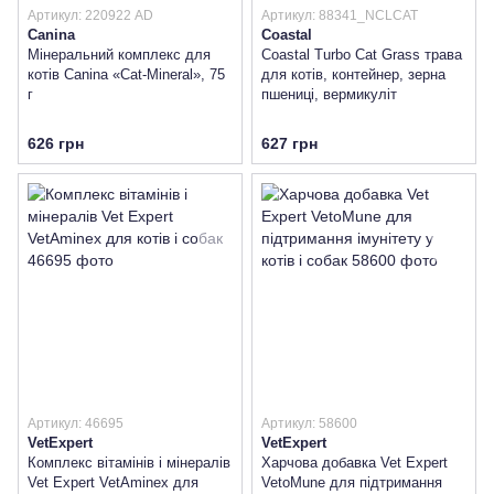
Артикул: 220922 AD
Артикул: 88341_NCLCAT
Canina
Coastal
Мінеральний комплекс для
Coastal Turbo Cat Grass трава
котів Canina «Cat-Mineral», 75
для котів, контейнер, зерна
г
пшениці, вермикуліт
626 грн
627 грн
Артикул: 46695
Артикул: 58600
VetExpert
VetExpert
Комплекс вітамінів і мінералів
Харчова добавка Vet Expert
Vet Expert VetAminex для
VetoMune для підтримання