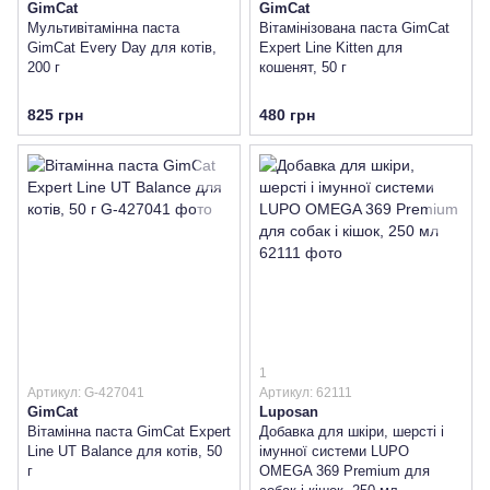
GimCat
GimCat
Мультивітамінна паста
Вітамінізована паста GimCat
GimCat Every Day для котів,
Expert Line Kitten для
200 г
кошенят, 50 г
825 грн
480 грн
1
Артикул: G-427041
Артикул: 62111
GimCat
Luposan
Вітамінна паста GimCat Expert
Добавка для шкіри, шерсті і
Line UT Balance для котів, 50
імунної системи LUPO
г
OMEGA 369 Premium для