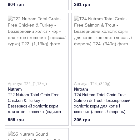
травленням (курка / рис /
804 грн
261 грн
лосось)
Артикул: T22_(1,13kg)
Артикул: T24_(340g)
Nutram
Nutram
T22 Nutram Total Grain-Free
T24 Nutram Total Grain-Free
Chicken & Turkey -
Salmon & Trout - Беззерновий
Беззерновий холістік корм
холістік корм для котів і
для котів і кошенят (індичка/
кошенят (лосось / форель)
курка)
959 грн
306 грн