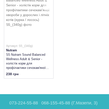
Артикул: S5_(340g)
Nutram
S5 Nutram Sound Balanced
Wellness Adult & Senior -
холістік корм для
профілактики сечокам'яної
хвороби у дорослих і літніх
238 грн
котів (курка / лосось)
073-224-55-88
068-155-45-88 (Г.Мазепи, 3)