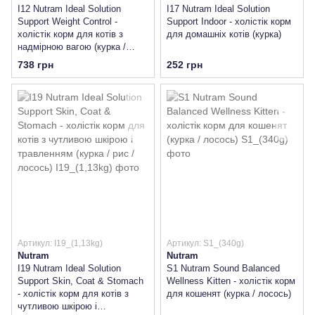
I12 Nutram Ideal Solution
I17 Nutram Ideal Solution
Support Weight Control -
Support Indoor - холістік корм
холістік корм для котів з
для домашніх котів (курка)
надмірною вагою (курка /
горох)
738 грн
252 грн
Артикул: I19_(1,13kg)
Артикул: S1_(340g)
Nutram
Nutram
I19 Nutram Ideal Solution
S1 Nutram Sound Balanced
Support Skin, Coat & Stomach
Wellness Kitten - холістік корм
- холістік корм для котів з
для кошенят (курка / лосось)
чутливою шкірою і