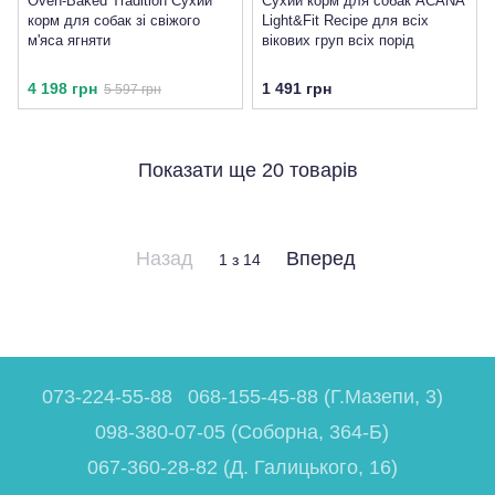
Oven-Baked Tradition Сухий
Сухий корм для собак ACANA
корм для собак зі свіжого
Light&Fit Recipe для всіх
м'яса ягняти
вікових груп всіх порід
4 198 грн
1 491 грн
5 597 грн
Показати ще 20 товарів
Назад
Вперед
1
з 14
073-224-55-88
068-155-45-88 (Г.Мазепи, 3)
098-380-07-05 (Соборна, 364-Б)
067-360-28-82 (Д. Галицького, 16)