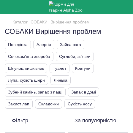
Каталог
СОБАКИ
Вирішення проблем
СОБАКИ Вирішення проблем
Поведінка
Алергія
Зайва вага
Сечокам'яна хвороба
Суглоби, зв'язки
Шлунок, кишківник
Туалет
Ковтуни
Лупа, сухість шкіри
Линька
Зубний камінь, запах з пащі
Запах в домі
Захист лап
Складочки
Сухість носу
Фільтр
За популярністю