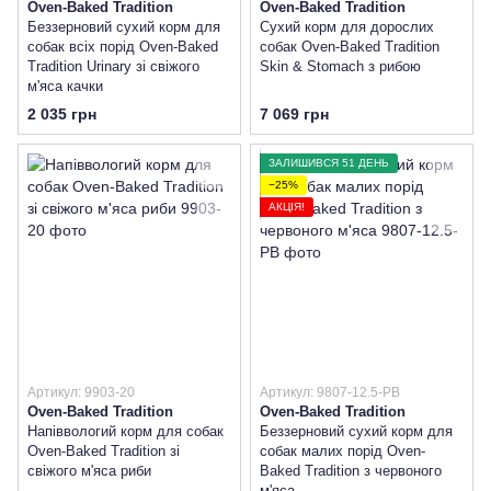
Oven-Baked Tradition
Oven-Baked Tradition
Беззерновий сухий корм для
Сухий корм для дорослих
собак всіх порід Oven-Baked
собак Oven-Baked Tradition
Tradition Urinary зі свіжого
Skin & Stomach з рибою
м'яса качки
2 035 грн
7 069 грн
ЗАЛИШИВСЯ 51 ДЕНЬ
−25%
АКЦІЯ!
Артикул: 9903-20
Артикул: 9807-12.5-PB
Oven-Baked Tradition
Oven-Baked Tradition
Напіввологий корм для собак
Беззерновий сухий корм для
Oven-Baked Tradition зі
собак малих порід Oven-
свіжого м'яса риби
Baked Tradition з червоного
м'яса