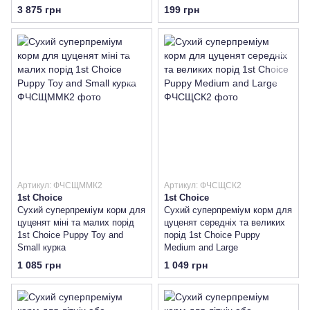
3 875 грн
199 грн
Артикул: ФЧСЩММК2
Артикул: ФЧСЩСК2
1st Choice
1st Choice
Сухий суперпреміум корм для
Сухий суперпреміум корм для
цуценят міні та малих порід
цуценят середніх та великих
1st Choice Puppy Toy and
порід 1st Choice Puppy
Small курка
Medium and Large
1 085 грн
1 049 грн