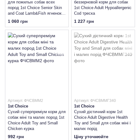
для пожилых собак всех
беззерновой корм для собак
пород 1st Choice Senior Skin
1st Choice Adult Hypoallergenic
and Coat Lamb&Fish ягненок
Cod треска
рыба
1 060 грн
1 227 грн
Артикул: ФЧСВММ2
Артикул: ФЧСВММГ340
1st Choice
1st Choice
Сухий суперпреміум корм для
Сухий дієтичний корм 1st
собак міні та малих пород 1st
Choice Adult Digestive Health
Choice Adult Toy and Small
Toy and Small для собак міні і
Сhicken курка
малих порід
992 грн
Ціну уточнюйте