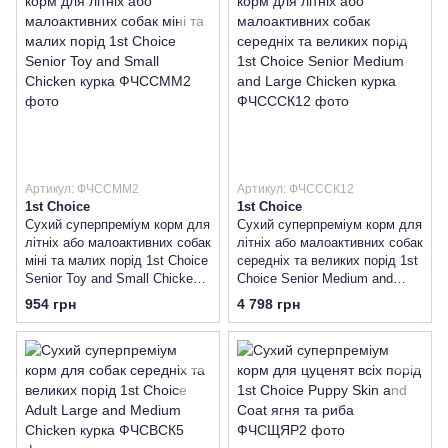
Артикул: ФЧССММ2
Артикул: ФЧСССК12
1st Choice
1st Choice
Сухий суперпреміум корм для
Сухий суперпреміум корм для
літніх або малоактивних собак
літніх або малоактивних собак
міні та малих порід 1st Choice
середніх та великих порід 1st
Senior Toy and Small Сhicken
Choice Senior Medium and
курка
Large Сhicken курка
954 грн
4 798 грн