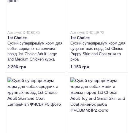
Артикул: ФЧСВСК5
Артикул: ФЧСЩЯР2
1st Choice
1st Choice
Сухий суперпреміум корм для
Сухий суперпреміум корм для
собак середніх та великих
цуценят всіх порід 1st Choice
порід 1st Choice Adult Large
Puppy Skin and Coat ягня та
and Medium Сhicken курка
риба
2 296 грн
1 153 грн