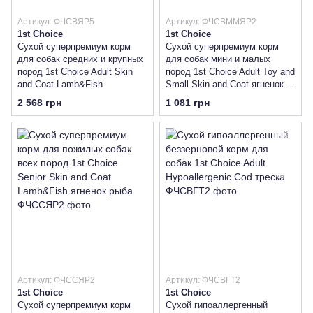
Артикул: ФЧСВЯР5
Артикул: ФЧСВММЯР2
1st Choice
1st Choice
Сухой суперпремиум корм
Сухой суперпремиум корм
для собак средних и крупных
для собак мини и малых
пород 1st Choice Adult Skin
пород 1st Choice Adult Toy and
and Coat Lamb&Fish
Small Skin and Coat ягненок
рыба
2 568 грн
1 081 грн
Артикул: ФЧССЯР2
Артикул: ФЧСВГТ2
1st Choice
1st Choice
Сухой суперпремиум корм
Сухой гипоаллергенный