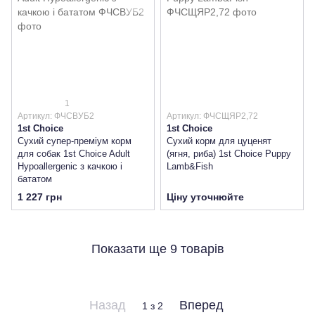
1
Артикул: ФЧСВУБ2
Артикул: ФЧСЩЯР2,72
1st Choice
1st Choice
Сухий супер-преміум корм
Сухий корм для цуценят
для собак 1st Choice Adult
(ягня, риба) 1st Choice Puppy
Hypoallergenic з качкою і
Lamb&Fish
бататом
1 227 грн
Ціну уточнюйте
Показати ще 9 товарів
Назад
Вперед
1
з 2