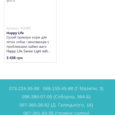
Артикул: 311080
Happy Life
Сухий преміум корм для
літніх собак і вихованців з
проблемами зайвої ваги
Happy Life Senior Light with
Chicken (курка)
3 438 грн
073-224-55-88
068-155-45-88 (Г.Мазепи, 3)
098-380-07-05 (Соборна, 364-Б)
067-360-28-82 (Д. Галицького, 16)
067-361-50-55 (грумінг-салон)