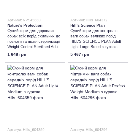
Артикул: NPS45660
Артикул: Hills_604372
Nature's Protection
Hill's Science Plan
Сухий корм для дорослих
Сухий корм для контролю
собак всіх порід схильних до
ваги собак великих порід
повноти та після стерилізації
HILL’S SCIENCE PLAN Adult
Weight Control Sterilised Adult
Light Large Breed з куркою
All Breeds 4кг
1 648 грн
5 467 грн
Артикул: Hills_604359
Артикул: Hills_604296