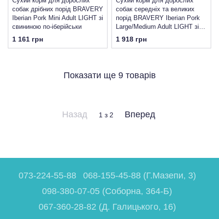
Сухий корм для дорослих
Сухий корм для дорослих
собак дрібних порід BRAVERY
собак cередніх та великих
Iberian Pork Mini Adult LIGHT зі
порід BRAVERY Iberian Pork
свининою по-іберійськи
Large/Medium Adult LIGHT зі
свининою по-іберійськи
1 161 грн
1 918 грн
Показати ще 9 товарів
Назад
Вперед
1
з 2
073-224-55-88
068-155-45-88 (Г.Мазепи, 3)
098-380-07-05 (Соборна, 364-Б)
067-360-28-82 (Д. Галицького, 16)