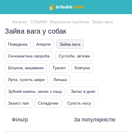
Каталог
СОБАКИ
Вирішення проблем
Зайва вага
Зайва вага у собак
Поведінка
Алергія
Зайва вага
Сечокам'яна хвороба
Суглоби, зв'язки
Шлунок, кишківник
Туалет
Ковтуни
Лупа, сухість шкіри
Линька
Зубний камінь, запах з пащі
Запах в домі
Захист лап
Складочки
Сухість носу
Фільтр
За популярністю