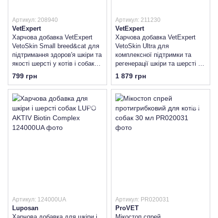
Артикул: 208940
Артикул: 211230
VetExpert
VetExpert
Харчова добавка VetExpert
Харчова добавка VetExpert
VetoSkin Small breed&cat для
VetoSkin Ultra для
підтримання здоров'я шкіри та
комплексної підтримки та
якості шерсті у котів і собак
регенерації шкіри та шерсті у
малих порід
котів і собак
799 грн
1 879 грн
Артикул: 124000UA
Артикул: PR020031
Luposan
ProVET
Харчова добавка для шкіри і
Мікостоп спрей