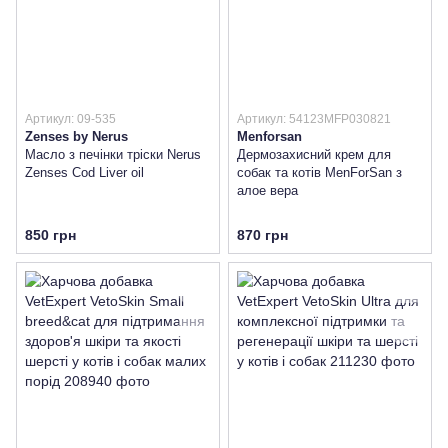
Артикул: 09-535
Артикул: 54123MFP030821
Zenses by Nerus
Menforsan
Масло з печінки тріски Nerus
Дермозахисний крем для
Zenses Cod Liver oil
собак та котів MenForSan з
алое вера
850 грн
870 грн