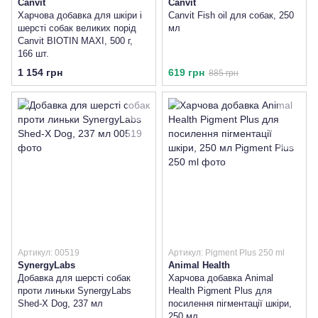
Canvit
Canvit
Харчова добавка для шкіри і
Canvit Fish oil для собак, 250
шерсті собак великих порід
мл
Canvit BIOTIN MAXI, 500 г,
166 шт.
1 154 грн
619 грн
885 грн
Артикул: 00519
Артикул: Pigment Plus 250 ml
SynergyLabs
Animal Health
Добавка для шерсті собак
Харчова добавка Animal
проти линьки SynergyLabs
Health Pigment Plus для
Shed-X Dog, 237 мл
посилення пігментації шкіри,
250 мл