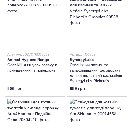
Артикул: 5037876005193
Артикул: 00558
Animal Hygiene Range
SynergyLabs
Odor-Kill знищувач запаху в
Органічний плямо- та
приміщеннях і з поверхонь
запаховивідник, дезодорант
для килимів та м'яких меблів
SynergyLabs Richard's
Organics
806 грн
689 грн