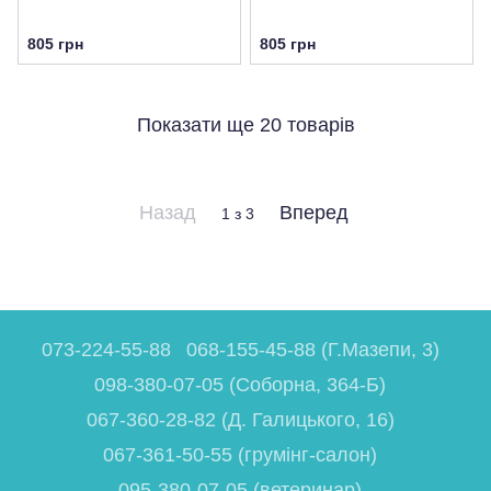
805 грн
805 грн
Показати ще 20 товарів
Назад
Вперед
1
з 3
073-224-55-88
068-155-45-88 (Г.Мазепи, 3)
098-380-07-05 (Соборна, 364-Б)
067-360-28-82 (Д. Галицького, 16)
067-361-50-55 (грумінг-салон)
095-380-07-05 (ветеринар)