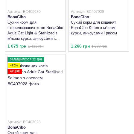
Артикул: BC405680
Артикул: BC407929
BonaCibo
BonaCibo
Сухий корм для
Сухий корм для кошенят
стерилізованих котів BonaCibo
BonaCibo Kitten з м'ясом
Adult Cat Light & Sterilized з
курки, анчоусами і рисом
м'ясом курки, анчоусами і
рисом
1 075 грн
1 266 грн
1 433 грн
1 688 грн
ЗАЛИШИЛОСЯ 22 ДНІ
−25%
АКЦІЯ!
Артикул: BC407028
BonaCibo
Сухий корм для