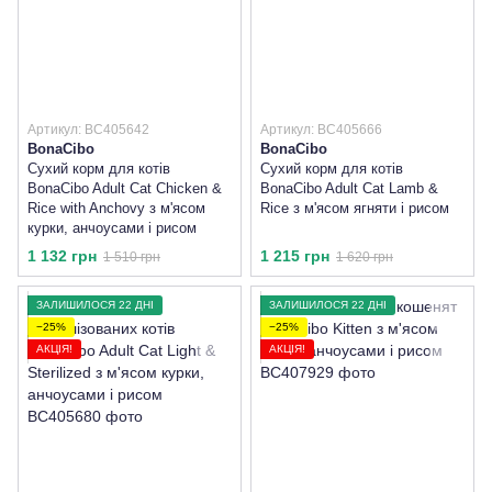
Артикул: BC405642
Артикул: BC405666
BonaCibo
BonaCibo
Сухий корм для котів
Сухий корм для котів
BonaCibo Adult Cat Chicken &
BonaCibo Adult Cat Lamb &
Rice with Anchovy з м'ясом
Rice з м'ясом ягняти і рисом
курки, анчоусами і рисом
1 132 грн
1 215 грн
1 510 грн
1 620 грн
ЗАЛИШИЛОСЯ 22 ДНІ
ЗАЛИШИЛОСЯ 22 ДНІ
−25%
−25%
АКЦІЯ!
АКЦІЯ!