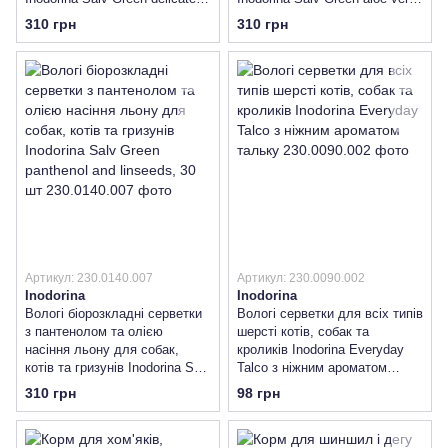
with blackcurrant, 30 шт
and mint, 30 шт
310 грн
310 грн
Артикул: 230.0140.007
Артикул: 230.0090.002
Inodorina
Inodorina
Вологі біорозкладні серветки
Вологі серветки для всіх типів
з пантенолом та олією
шерсті котів, собак та
насіння льону для собак,
кроликів Inodorina Everyday
котів та гризунів Inodorina Salv
Talco з ніжним ароматом
Green panthenol and linseeds,
тальку
310 грн
98 грн
30 шт