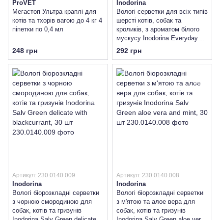
ProVET
Inodorina
Мегастоп Ультра краплі для
Вологі серветки для всіх типів
котів та тхорів вагою до 4 кг 4
шерсті котів, собак та
піпетки по 0,4 мл
кроликів, з ароматом білого
мускусу Inodorina Everyday
Muschio Bianco, 40 шт
248 грн
292 грн
Артикул: 230.0140.009
Артикул: 230.0140.008
Inodorina
Inodorina
Вологі біорозкладні серветки
Вологі біорозкладні серветки
з чорною смородиною для
з м'ятою та алое вера для
собак, котів та гризунів
собак, котів та гризунів
Inodorina Salv Green delicate
Inodorina Salv Green aloe vera