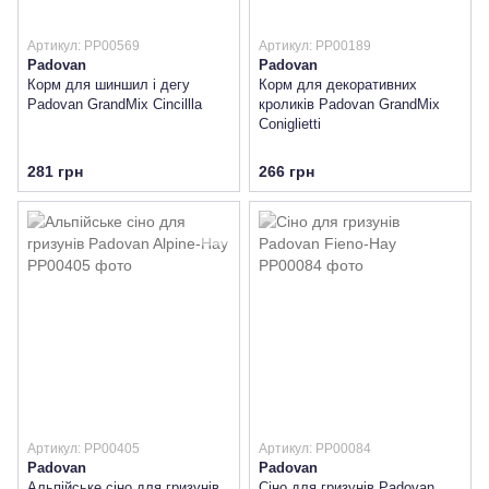
Артикул: PP00569
Артикул: PP00189
Padovan
Padovan
Корм для шиншил і дегу
Корм для декоративних
Padovan GrandMix Cincillla
кроликів Padovan GrandMix
Coniglietti
281 грн
266 грн
Артикул: PP00405
Артикул: PP00084
Padovan
Padovan
Альпійське сіно для гризунів
Сіно для гризунів Padovan