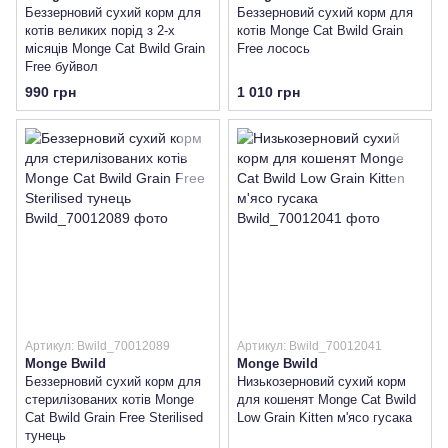
Беззерновий сухий корм для
Беззерновий сухий корм для
котів великих порід з 2-х
котів Monge Cat Bwild Grain
місяців Monge Cat Bwild Grain
Free лосось
Free буйвол
990 грн
1 010 грн
Артикул: Bwild_70012089
Артикул: Bwild_70012041
Monge Bwild
Monge Bwild
Беззерновий сухий корм для
Низькозерновий сухий корм
стерилізованих котів Monge
для кошенят Monge Cat Bwild
Cat Bwild Grain Free Sterilised
Low Grain Kitten м'ясо гусака
тунець