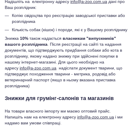
Надішліть на електронну адресу
info@a-zoo.com.ua
дані про
Ваш розплідник:
Копію свідоцтва про реєстрацію заводської приставки або
розплідника
Кількість собак (кішок) і породи, які є у Вашому розпліднику
Знижка
10%
також надається
власникам "випускників"
вашого розплідника
. Після реєстрації на сайті та надання
документів, що підтверджують придбання собаки або кота в
розпліднику, якому надано знижку при здійснені покупки в
нашому інтернет-магазині. Для цього необхідно на
адресу
info@a-zoo.com.ua
надіслати документ тварини, що
підтверджує походження тварини - метрика, родовід або
ветеринарний паспорт (якщо в ньому вказана приставка
розплідника)
Знижки для грумінг-салонів та магазинів
На товари власного імпорту ми маємо оптовий прайс.
Напишіть нам на електронну адресу
info@a-zoo.com.ua
і ми
надамо вам умови співпраці.