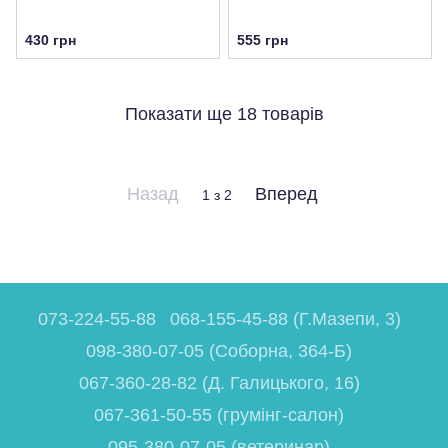
430 грн
555 грн
Показати ще 18 товарів
Назад
Вперед
1
з 2
073-224-55-88
068-155-45-88 (Г.Мазепи, 3)
098-380-07-05 (Соборна, 364-Б)
067-360-28-82 (Д. Галицького, 16)
067-361-50-55 (грумінг-салон)
095-380-07-05 (ветеринар)