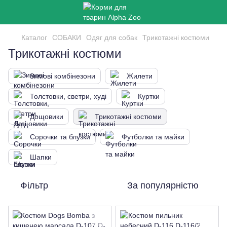
Каталог
СОБАКИ
Одяг для собак
Трикотажні костюми
Трикотажні костюми
Зимові комбінезони
Жилети
Толстовки, светри, худі
Куртки
Дощовики
Трикотажні костюми
Сорочки та блузки
Футболки та майки
Шапки
Фільтр
За популярністю