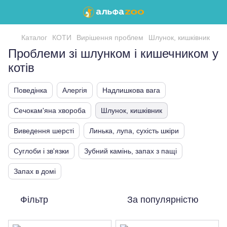
Каталог
КОТИ
Вирішення проблем
Шлунок, кишківник
Проблеми зі шлунком і кишечником у
котів
Поведінка
Алергія
Надлишкова вага
Сечокам'яна хвороба
Шлунок, кишківник
Виведення шерсті
Линька, лупа, сухість шкіри
Суглоби і зв'язки
Зубний камінь, запах з пащі
Запах в домі
Фільтр
За популярністю