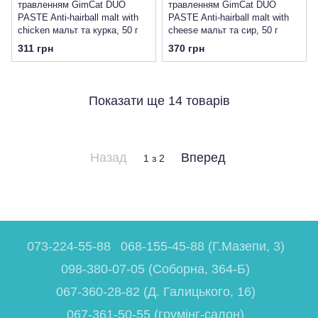
травленням GimCat DUO
травленням GimCat DUO
PASTE Anti-hairball malt with
PASTE Anti-hairball malt with
chicken мальт та курка, 50 г
cheese мальт та сир, 50 г
311 грн
370 грн
Показати ще 14 товарів
Назад
Вперед
1
з 2
073-224-55-88
068-155-45-88 (Г.Мазепи, 3)
098-380-07-05 (Соборна, 364-Б)
067-360-28-82 (Д. Галицького, 16)
067-361-50-55 (грумінг-салон)