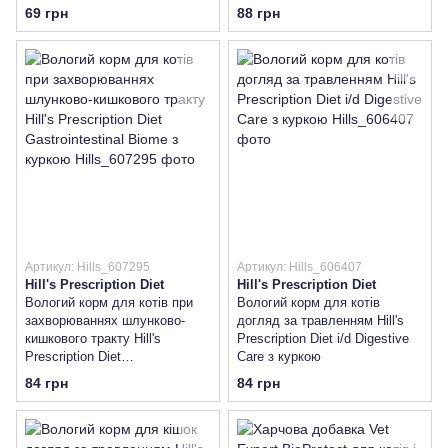
разі порушень травлення з
69 грн
88 грн
ягням та кіноа, 80 г
Артикул: Hills_607295
Артикул: Hills_606407
Hill's Prescription Diet
Hill's Prescription Diet
Вологий корм для котів при
Вологий корм для котів
захворюваннях шлунково-
догляд за травленням Hill's
кишкового тракту Hill's
Prescription Diet i/d Digestive
Prescription Diet
Care з куркою
Gastrointestinal Biome з
84 грн
84 грн
куркою