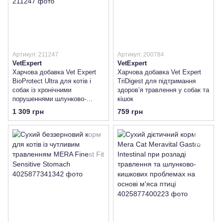
Артикул: 211247
Артикул: 200784
VetExpert
VetExpert
Харчова добавка Vet Expert
Харчова добавка Vet Expert
BioProtect Ultra для котів і
TriDigest для підтримання
собак із хронічними
здоров’я травлення у собак та
порушеннями шлунково-
кішок
кишкової мікрофлори
1 309 грн
759 грн