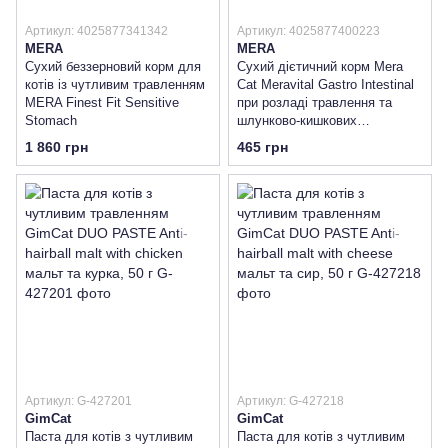
Артикул: 4025877341342
Артикул: 4025877400223
MERA
MERA
Сухий беззерновий корм для
Сухий дієтичний корм Mera
котів із чутливим травленням
Cat Meravital Gastro Intestinal
MERA Finest Fit Sensitive
при розладі травлення та
Stomach
шлунково-кишкових
проблемах на основі м'яса
1 860 грн
465 грн
птиці
Артикул: G-427201
Артикул: G-427218
GimCat
GimCat
Паста для котів з чутливим
Паста для котів з чутливим