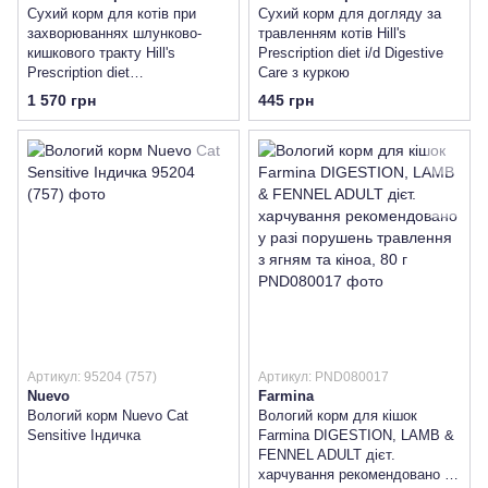
Сухий корм для котів при
Сухий корм для догляду за
захворюваннях шлунково-
травленням котів Hill's
кишкового тракту Hill's
Prescription diet i/d Digestive
Prescription diet
Care з куркою
Gastrointestinal Biome з
1 570 грн
445 грн
куркою
Артикул: 95204 (757)
Артикул: PND080017
Nuevo
Farmina
Вологий корм Nuevo Cat
Вологий корм для кішок
Sensitive Індичка
Farmina DIGESTION, LAMB &
FENNEL ADULT дієт.
харчування рекомендовано у