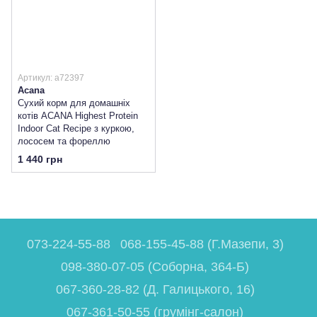
Артикул: a72397
Acana
Сухий корм для домашніх
котів ACANA Highest Protein
Indoor Cat Recipe з куркою,
лососем та фореллю
1 440 грн
073-224-55-88
068-155-45-88 (Г.Мазепи, 3)
098-380-07-05 (Соборна, 364-Б)
067-360-28-82 (Д. Галицького, 16)
067-361-50-55 (грумінг-салон)