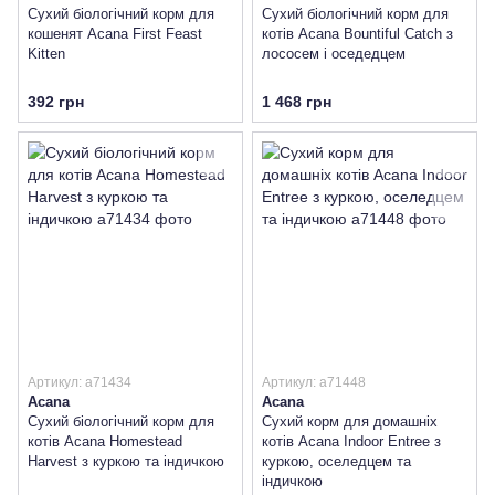
Сухий біологічний корм для
Сухий біологічний корм для
кошенят Acana First Feast
котів Acana Bountiful Catch з
Kitten
лососем і оседедцем
392 грн
1 468 грн
Артикул: a71434
Артикул: a71448
Acana
Acana
Сухий біологічний корм для
Сухий корм для домашніх
котів Acana Homestead
котів Acana Indoor Entree з
Harvest з куркою та індичкою
куркою, оселедцем та
індичкою