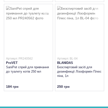
Артикул: PR240562
Артикул: BL-04
ProVET
BLANIDAS
SaniPet cпрей для привчання
Безспиртовий засіб для
до туалету котів 250 мл
дезинфекції Лізоформін Плюс
піна, 1л
184 грн
250 грн