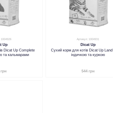
: 1004926
Артикул: 1004931
at Up
Dicat Up
ів Dicat Up Complete
Сухий корм для котів Dicat Up Land 
ою та кальмарами
індичкою та куркою
 грн
544 грн