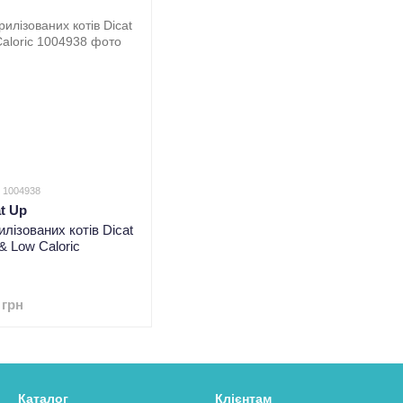
: 1004938
at Up
лізованих котів Dicat
 & Low Caloric
 грн
Каталог
Клієнтам