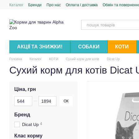
Перейти до основного контенту
Каталог
Бренди
Про нас
Оплата і доставка
Обмін та поверненн
АКЦІЇ ТА ЗНИЖКИ!
СОБАКИ
КОТИ
Головна
Каталог
КОТИ
Сухий корм для котів
Dicat Up
Сухий корм для котів Dicat 
Ціна, грн
Від Ціна, грн
До Ціна, грн
ОК
Бренд
4
Dicat Up
Клас корму