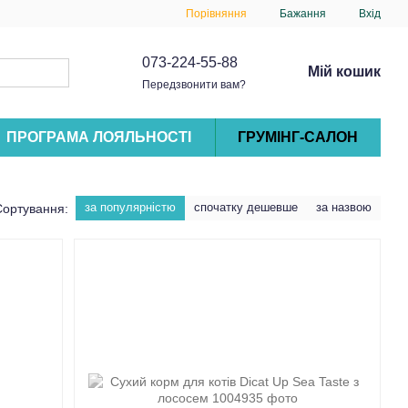
Порівняння
Бажання
Вхід
073-224-55-88
Мій кошик
Передзвонити вам?
ПРОГРАМА ЛОЯЛЬНОСТІ
ГРУМІНГ-САЛОН
за популярністю
спочатку дешевше
за назвою
Сортування: