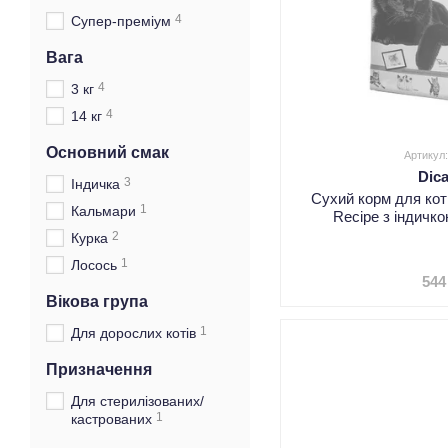
4
Супер-преміум
Вага
4
3 кг
4
14 кг
Основний смак
Артикул
Dic
3
Індичка
Сухий корм для кот
1
Кальмари
Recipe з індичк
2
Курка
1
Лосось
544
Вікова група
1
Для дорослих котів
Призначення
Для стерилізованих/
1
кастрованих