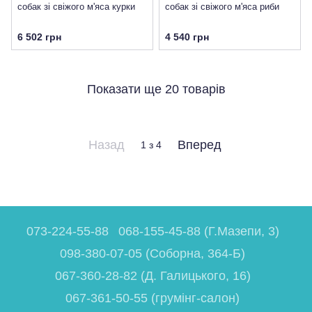
собак зі свіжого м'яса курки
собак зі свіжого м'яса риби
6 502 грн
4 540 грн
Показати ще 20 товарів
Назад
Вперед
1
з 4
073-224-55-88
068-155-45-88 (Г.Мазепи, 3)
098-380-07-05 (Соборна, 364-Б)
067-360-28-82 (Д. Галицького, 16)
067-361-50-55 (грумінг-салон)