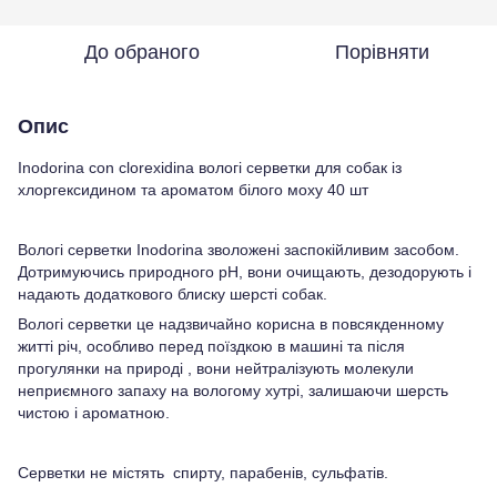
До обраного
Порівняти
Опис
Inodorina con clorexidina вологі серветки для собак із
хлоргексидином та ароматом білого моху 40 шт
Вологі серветки Inodorina зволожені заспокійливим засобом.
Дотримуючись природного pH, вони очищають, дезодорують і
надають додаткового блиску шерсті собак.
Вологі серветки це надзвичайно корисна в повсякденному
житті річ, особливо перед поїздкою в машині та після
прогулянки на природі , вони нейтралізують молекули
неприємного запаху на вологому хутрі, залишаючи шерсть
чистою і ароматною.
Серветки не містять спирту, парабенів, сульфатів.