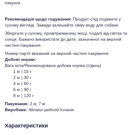
пакунок.
Рекомендація щодо годування:
Продукт слід подавати у
сухому вигляді. Завжди залишайте свіжу воду для собаки.
Зберігати у сухому, провітрюваному місці, подалі від світла та
сонця. Бажано використати до дати, зазначеної на верхній
частині пакування.
Номер партії вказаний на верхній частині пакування.
Добові норми:
Вага кота/Рекомендована добова норма (г/день)
1 кг | 15 г
2 кг | 30 г
4 кг | 60 г
6 кг | 90 г
8 кг | 120 г
Пакування:
2 кг, 7 кг.
Виробник:
Аlinatur petfood Іспанія.
Характеристики