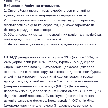
• Без ГМО
Вибираючи Amity, ви отримуєте:
1. Європейська якість – корм виробляється в Іспанії та
відповідає високим міжнародним стандартам якості.
2. Гіпоалергенні компоненти – у складі відсутні барвники,
підсилювачі смаку та консерванти, що може гарантувати
безпеку корму для вихованця.
3. Збалансований склад — повноцінний раціон для котів будь-
якої породи, віку та рівня активності.
4. Чесна ціна – ціна на корм безпосередньо від виробника
СКЛАД:
дегідратоване м'ясо та риба 39% (лосось 15%), рис
24% (коричневий рис 15%), горох, курячий жир (джерело
жирних кислот омега-6), натуральна целюлоза (джерело
нерозчинних волокон), стручки ріжкового дерева, жом буряка,
вітаміни та мінерали, нерозчинні харчові волокна гороху,
дріжджі та дріжджовий екстракт – Saccharomyces cerevisiae
(джерело маннанолігосахаридів (MOС) і β-глюканів),
лососевий жир (джерело жирних кислот омега-3 ЕПК та ДГК),
гідролізований лососевий білок, інулін (розчинні волокна
цикорію, джерело фруктоолігосахаридів (ФОС)), чіа біла
(джерело жирних кислот омега-3 та харчових волокон),