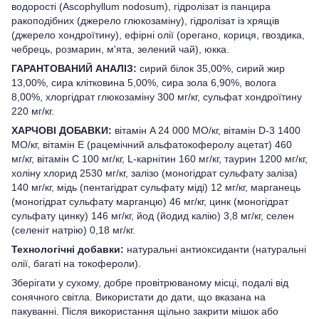
водорості (Ascophyllum nodosum), гідролізат із панцира
ракоподібних (джерело глюкозаміну), гідролізат із хрящів
(джерело хондроїтину), ефірні олії (орегано, кориця, гвоздика,
чебрець, розмарин, м'ята, зелений чай), юкка.
ГАРАНТОВАНИЙ АНАЛІЗ:
сирий білок 35,00%, сирий жир
13,00%, сира клітковина 5,00%, сира зола 6,90%, волога
8,00%, хлоргідрат глюкозаміну 300 мг/кг, сульфат хондроїтину
220 мг/кг.
ХАРЧОВІ ДОБАВКИ:
вітамін A 24 000 МО/кг, вітамін D-3 1400
МО/кг, вітамін E (рацемічний альфатокоферолу ацетат) 460
мг/кг, вітамін C 100 мг/кг, L-карнітин 160 мг/кг, таурин 1200 мг/кг,
холіну хлорид 2530 мг/кг, залізо (моногідрат сульфату заліза)
140 мг/кг, мідь (пентагідрат сульфату міді) 12 мг/кг, марганець
(моногідрат сульфату марганцю) 46 мг/кг, цинк (моногідрат
сульфату цинку) 146 мг/кг, йод (йодид калію) 3,8 мг/кг, селен
(селеніт натрію) 0,18 мг/кг.
Технологічні добавки:
натуральні антиоксиданти (натуральні
олії, багаті на токофероли).
Зберігати у сухому, добре провітрюваному місці, подалі від
сонячного світла. Використати до дати, що вказана на
пакуванні. Після використання щільно закрити мішок або