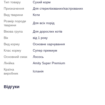
Тип товару
Сухий корм
Призначення
Для стерилізованих/кастрованих
Вид тварини
Коти
Розмір породи
Для всіх порід
тварини
Вікова група
Для дорослих котів
Вік
від 1 року
Вид корму
Основне харчування
Клас корму
Супер премиум
Основний смак
Лосось
Лінійка
Amity Super Premium
Країна
Іспанія
виробник
Відгуки