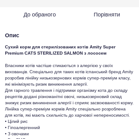
До обраного
Порівняти
Опис
Сухий корм для стерилізованих котів Amity Super
Premium CATS STERILIZED SALMON з лососем
Власники котів частіше стикаються з алергією у своїх
вихованців. Спеціально для таких котів іспанський бренд Amity
розробив лінійку низькозернових кормів супер-преміум класу,
які мінімізують ризик виникнення алергії.
Для гарного травлення і підтримки організму кота до складу
рецептів додані різноманітні овочі, низькозерновий склад
знижує ризик виникнення алергії і сприяє засвоюваності корму.
Лінійка супер-преміум кормів Amity спеціально розроблена
для котів, які мають схильність до харчової непереносимості.
• Цілий рис
• Гіпоалергенний
• З овочами