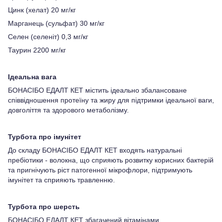
Цинк (хелат) 20 мг/кг
Марганець (сульфат) 30 мг/кг
Селен (селеніт) 0,3 мг/кг
Таурин 2200 мг/кг
Ідеальна вага
БОНАСІБО ЕДАЛТ КЕТ містить ідеально збалансоване
співвідношення протеїну та жиру для підтримки ідеальної ваги,
довголіття та здорового метаболізму.
Турбота про імунітет
До складу БОНАСІБО ЕДАЛТ КЕТ входять натуральні
пребіотики - волокна, що сприяють розвитку корисних бактерій
та пригнічують ріст патогенної мікрофлори, підтримують
імунітет та сприяють травленню.
Турбота про шерсть
БОНАСІБО ЕДАЛТ КЕТ збагачений вітамінами,