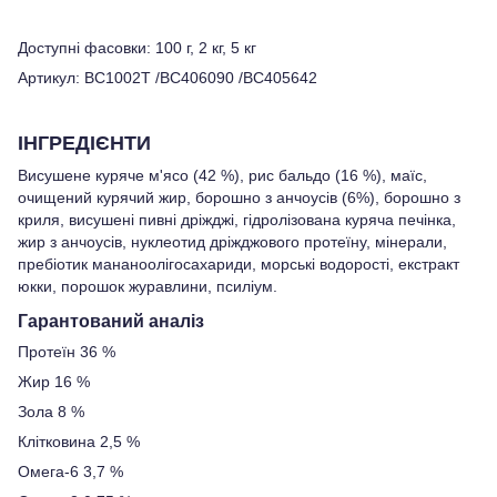
Доступні фасовки: 100 г, 2 кг, 5 кг
Артикул: BC1002T /BC406090 /BC405642
ІНГРЕДІЄНТИ
Висушене куряче м'ясо (42 %), рис бальдо (16 %), маїс,
очищений курячий жир, борошно з анчоусів (6%), борошно з
криля, висушені пивні дріжджі, гідролізована куряча печінка,
жир з анчоусів, нуклеотид дріжджового протеїну, мінерали,
пребіотик мананоолігосахариди, морські водорості, екстракт
юкки, порошок журавлини, псиліум.
Гарантований аналіз
Протеїн 36 %
Жир 16 %
Зола 8 %
Клітковина 2,5 %
Омега-6 3,7 %