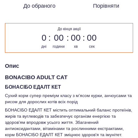
До обраного
Порівняти
До кінця акції
0
00
00
00
дні
години
хв
сек
Опис
BONACIBO ADULT CAT
БОНАСІБО ЕДАЛТ КЕТ
Сухий корм супер преміум класу з м'ясом курки, анчоусами та
рисом для дорослих котів всіх порід
БОНАСІБО ЕДАЛТ КЕТ містить оптимальний баланс протеїнів,
жирів та вуглеводів та забезпечує організм енергією та
здоров'ям впродовж усього життя. Збагачений
антиоксидантами, вітамінами та рослинними екстрактами,
корм БОНАСІБО ЕДАЛТ КЕТ зміцнює здоров'я та імунітет.