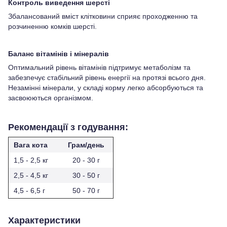
Контроль виведення шерсті
Збалансований вміст клітковини сприяє проходженню та
розчиненню комків шерсті.
Баланс вітамінів і мінералів
Оптимальний рівень вітамінів підтримує метаболізм та
забезпечує стабільний рівень енергії на протязі всього дня.
Незамінні мінерали, у складі корму легко абсорбуються та
засвоюються організмом.
Рекомендації з годування:
Вага кота
Грам/день
1,5 - 2,5 кг
20 - 30 г
2,5 - 4,5 кг
30 - 50 г
4,5 - 6,5 г
50 - 70 г
Характеристики