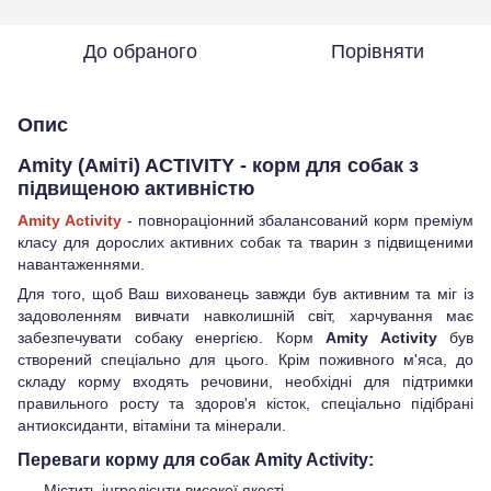
До обраного
Порівняти
Опис
Amity (Аміті) ACTIVITY - корм для собак з
підвищеною активністю
Amity Activity
- повнораціонний збалансований корм преміум
класу для дорослих активних собак та тварин з підвищеними
навантаженнями.
Для того, щоб Ваш вихованець завжди був активним та міг із
задоволенням вивчати навколишній світ, харчування має
забезпечувати собаку енергією. Корм
Amity Activity
був
створений спеціально для цього. Крім поживного м'яса, до
складу корму входять речовини, необхідні для підтримки
правильного росту та здоров'я кісток, спеціально підібрані
антиоксиданти, вітаміни та мінерали.
Переваги корму для собак Amity Activity:
Містить інгредієнти високої якості