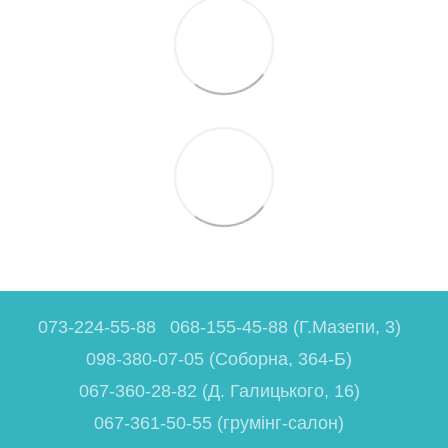
073-224-55-88
068-155-45-88 (Г.Мазепи, 3)
098-380-07-05 (Соборна, 364-Б)
067-360-28-82 (Д. Галицького, 16)
067-361-50-55 (грумінг-салон)