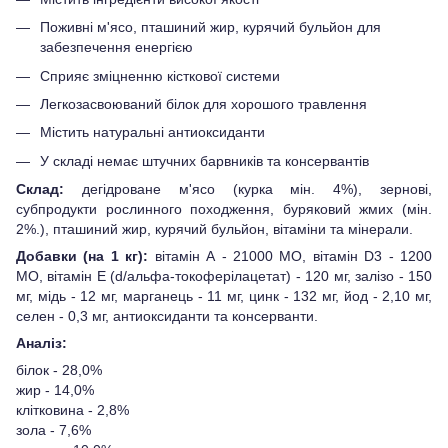
Поживні м'ясо, пташиний жир, курячий бульйон для
забезпечення енергією
Сприяє зміцненню кісткової системи
Легкозасвоюваний білок для хорошого травлення
Містить натуральні антиоксиданти
У складі немає штучних барвників та консервантів
Склад:
дегідроване м'ясо (курка мін. 4%), зернові,
субпродукти рослинного походження, буряковий жмих (мін.
2%.), пташиний жир, курячий бульйон, вітаміни та мінерали.
Добавки (на 1 кг):
вітамін А - 21000 МО, вітамін D3 - 1200
МО, вітамін Е (d/альфа-токоферілацетат) - 120 мг, залізо - 150
мг, мідь - 12 мг, марганець - 11 мг, цинк - 132 мг, йод - 2,10 мг,
селен - 0,3 мг, антиоксиданти та консерванти.
Аналіз:
білок - 28,0%
жир - 14,0%
клітковина - 2,8%
зола - 7,6%