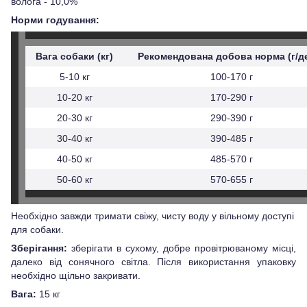
волога - 10,0%
Норми годування:
Вага собаки (кг)
Рекомендована добова норма (г/д
5-10 кг
100-170 г
10-20 кг
170-290 г
20-30 кг
290-390 г
30-40 кг
390-485 г
40-50 кг
485-570 г
50-60 кг
570-655 г
Необхідно завжди тримати свіжу, чисту воду у вільному доступі
для собаки.
Зберігання:
зберігати в сухому, добре провітрюваному місці,
далеко від сонячного світла. Після використання упаковку
необхідно щільно закривати.
Вага:
15 кг