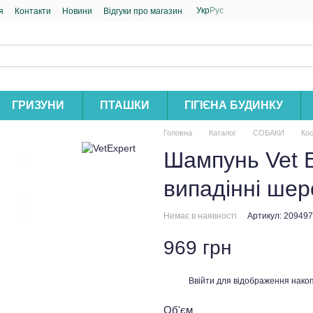
Укр
Рус
я
Контакти
Новини
Відгуки про магазин
ГРИЗУНИ
ПТАШКИ
ГІГІЄНА БУДИНКУ
Головна
Каталог
СОБАКИ
Кос
Шампунь Vet E
випадінні шер
Немає в наявності
Артикул: 209497
969 грн
Ввійти
для відображення накоп
%
Об'єм