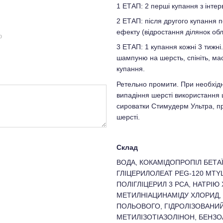
1 ЕТАП: 2 перші купання з інтер
2 ЕТАП: після другого купання 
ефекту (відростання ділянок обл
ю
3 ЕТАП: 1 купання кожні 3 тижні
шампуню на шерсть, спініть, мас
купання.
Ретельно промити. При необхідно
випадіння шерсті використання
сироватки Стимудерм Ультра, пр
шерсті.
Склад
ВОДА, КОКАМІДОПРОПІЛ БЕТАЇ
ГЛІЦЕРИЛОЛЕАТ PEG-120 MTYL
ПОЛІГЛІЦЕРИЛ 3 PCA, НАТРІ
МЕТИЛНІАЦИНАМІДУ ХЛОРИД, А
ПОЛЬОВОГО, ГІДРОЛІЗОВАНИ
МЕТИЛІЗОТІАЗОЛІНОН, БЕНЗОА