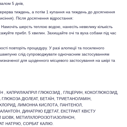
валом 5 днів,
перерва тиждень, а потім 1 купання на тиждень до досягнення
исіння). Після досягнення відростання:
. Намочіть шерсть теплою водою, нанесіть невелику кількість
ажуйте прибл. 5 хвилин. Захищайте очі та вуха собаки під час
сті повторіть процедуру. У разі алопеції та посиленого
 шампуню слід супроводжувати одночасним застосуванням
изначеної для щоденного місцевого застосування на шкірі та
Н , КАПРИЛ/КАПРІЛ ГЛЮКОЗИД , ГЛІЦЕРИН, КОКОГЛЮКОЗИД,
 ГЛЮКОЗА ДІОЛЕАТ, БЕТАЇН, ТРИЕТАНОЛАМІН,
Ю ХЛОРИД, ЛИМОННА КИСЛОТА, ПАНТЕНОЛ,
ЛАНТОЇН, ДИНАТРІЮ ЕДЕТАТ, ЕКСТРАКТ КВІСТУ
Й ШОВК, МЕТИЛХЛОРОІЗОТІАЗОЛІНОН,
Т НАТРІЮ, СОРБАТ КАЛІЮ.