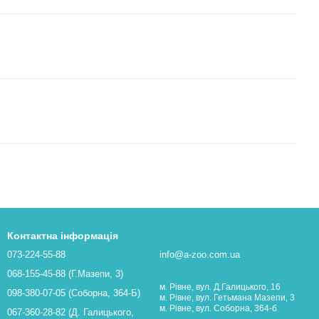
Контактна інформація
073-224-55-88
info@a-zoo.com.ua
068-155-45-88 (Г.Мазепи, 3)
м. Рівне, вул. Д.Галицького, 16
098-380-07-05 (Соборна, 364-Б)
м. Рівне, вул. Гетьмана Мазепи, 3
м. Рівне, вул. Соборна, 364-б
067-360-28-82 (Д. Галицького,