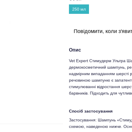
250 мл
Повідомити, коли з'яви
Опис
Vet Expert Стимудерм Ультра Ша
дермокосметичний шампунь, рек
надмірним випаданням шерсті р
речовиною шампуню є запатент
стимулюванні відростання шерст
барвників. Підходить для чутливо
Спосіб застосування
Застосування: Шампунь «Стимуд
схемою, наведеною нижче. Основ