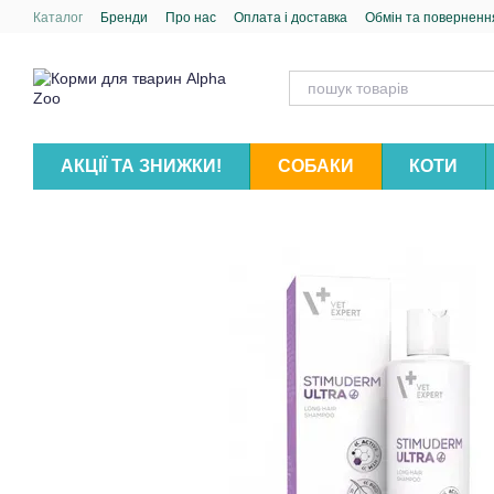
Перейти до основного контенту
Каталог
Бренди
Про нас
Оплата і доставка
Обмін та поверненн
АКЦІЇ ТА ЗНИЖКИ!
СОБАКИ
КОТИ