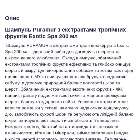
Опис
Шампунь Puramur з екстрактами тропічних
фруктів Exotic Spa 200 мл
Шампунь PURAMUR з екстрактами тропічних фруктів Exotic
Spa 200 мл - ідеальний вибір для догляду за шерстю та
шкірою вашого улюбленця. Склад шампуню, збагачений
екстрактами тропічних фруктів ефективно та глибоко очищує
шерсть й шкіру. Для використання собакам та котам всіх порід
і типів шерсті. М'яко очищує шерсть від бруду та надлишків
себуму, підтримує природний баланс вологості шкіри та
шерсті. Збагачений екстрактами екзотичних фруктів - лічі,
папайї, гранату надає життєвої сили та міцності фолікулам
шерсті, блиску та здорового сяйва. Рослинні екстракти алое
вери та ромашки у складі шампуню надають кондиціонуючу
дію, запобігають сухості шкіри та регулююють ліпідний баланс
шкіри, активують ріст шерсті й запобігають її випадінню.
Екстракт гранату, багатий на антиоксиданти і незамінні
амінокислоти, вітаміни і мінерали, знімає запалення і надає
шкірі та шерсті здорового, доглянутого вигляду. Регулярне