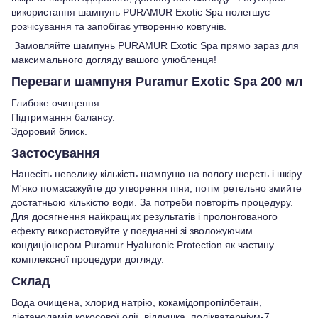
використання шампунь PURAMUR Exotic Spa полегшує
розчісування та запобігає утворенню ковтунів.
Замовляйте шампунь PURAMUR Exotic Spa прямо зараз для
максимального догляду вашого улюбленця!
Переваги шампуня Puramur Exotic Spa 200 мл
Глибоке очищення.
Підтримання балансу.
Здоровий блиск.
Застосування
Нанесіть невелику кількість шампуню на вологу шерсть і шкіру.
М'яко помасажуйте до утворення піни, потім ретельно змийте
достатньою кількістю води. За потреби повторіть процедуру.
Для досягнення найкращих результатів і пролонгованого
ефекту використовуйте у поєднанні зі зволожуючим
кондиціонером Puramur Hyaluronic Protection як частину
комплексної процедури догляду.
Склад
Вода очищена, хлорид натрію, кокамідопропілбетаїн,
діетаноламід кокосової олії, віддушка, полікватерніум-7,