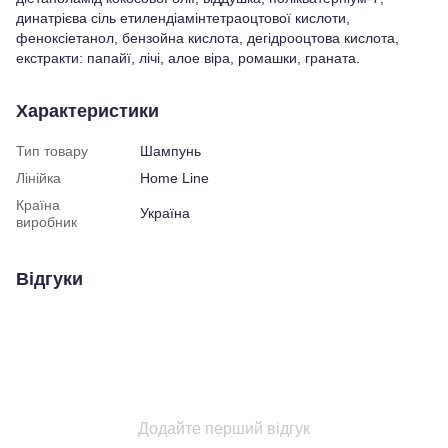
динатрієва сіль етилендіамінтетраоцтової кислоти,
феноксіетанол, бензойна кислота, дегідрооцтова кислота,
екстракти: папайї, лічі, алое віра, ромашки, граната.
Характеристики
Тип товару
Шампунь
Лінійка
Home Line
Країна
Україна
виробник
Відгуки
Додайте перший відгук