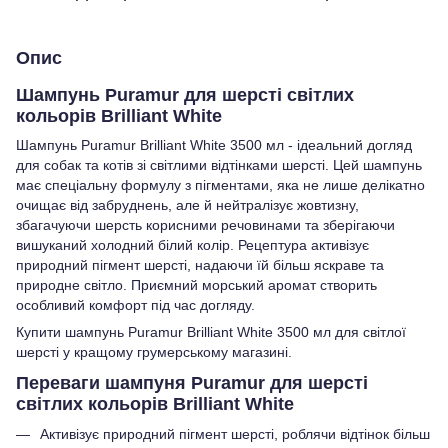
Опис
Шампунь Puramur для шерсті світлих
кольорів Brilliant White
Шампунь Puramur Brilliant White 3500 мл - ідеальний догляд
для собак та котів зі світлими відтінками шерсті. Цей шампунь
має спеціальну формулу з пігментами, яка не лише делікатно
очищає від забруднень, але й нейтралізує жовтизну,
збагачуючи шерсть корисними речовинами та зберігаючи
вишуканий холодний білий колір. Рецептура активізує
природний пігмент шерсті, надаючи їй більш яскраве та
природне світло. Приємний морський аромат створить
особливий комфорт під час догляду.
Купити шампунь Puramur Brilliant White 3500 мл для світлої
шерсті у кращому грумерському магазині.
Переваги шампуня Puramur для шерсті
світлих кольорів Brilliant White
Активізує природний пігмент шерсті, роблячи відтінок більш