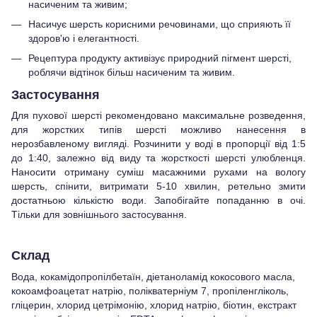
насиченим та живим;
Насичує шерсть корисними речовинами, що сприяють її
здоров'ю і елегантності.
Рецептура продукту активізує природний пігмент шерсті,
роблячи відтінок більш насиченим та живим.
Застосування
Для пухової шерсті рекомендовано максимальне розведення,
для жорстких типів шерсті можливо нанесення в
нерозбавленому вигляді. Розчинити у воді в пропорції від 1:5
до 1:40, залежно від виду та жорсткості шерсті улюбленця.
Наносити отриману суміш масажними рухами на вологу
шерсть, спінити, витримати 5-10 хвилин, ретельно змити
достатньою кількістю води. Запобігайте попаданню в очі.
Тільки для зовнішнього застосування.
Склад
Вода, кокамідопропілбетаїн, діетаноламід кокосового масла,
кокоамфоацетат натрію, полікватерніум 7, пропіленгліколь,
гліцерин, хлорид цетрімонію, хлорид натрію, біотин, екстракт