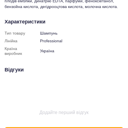
плодів ембліки, динатрію EDTA, парфуми, феноксіетанол,
бензойна кислота, дегідрооцтова кислота, молочна кислота.
Характеристики
Тип товару
Шампунь
Лінійка
Professional
Країна
Україна
виробник
Відгуки
Додайте перший відгук