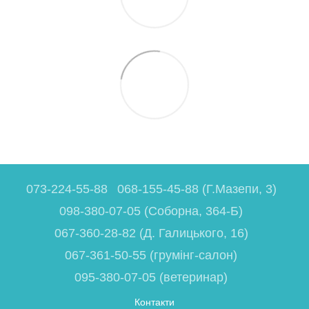
073-224-55-88
068-155-45-88 (Г.Мазепи, 3)
098-380-07-05 (Соборна, 364-Б)
067-360-28-82 (Д. Галицького, 16)
067-361-50-55 (грумінг-салон)
095-380-07-05 (ветеринар)
Контакти