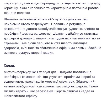
шерсті упродовж водної процедури та відновлюють структуру
кератину, який є головною та характерною частиною рогової
тканини волосся.
Шампунь забезпечує ефект об’єму в тих ділянках, які
найбільше цього потребують. Правильне регулярне
використання даного засобу забезпечує чудове живлення та
необхідний догляд за шерстю. Шампунь дбайливо ставиться
до шерсті домашніх тварин, яка піддається частому миттю та
стрижкам. Вже після першого миття шерсть виглядає
здоровою, сильною та збагаченою ефірними оліями. Засіб не
змінює структуру шерсті тварин.
Склад:
Містить формулу Re Exentyal для швидкого поглинання
необхідних компонентів, що усувають проблеми шерсті та
відновлюють красу і колір жорсткої структури. Збагачений
яєчним альбуміном і сахарином, що зміцнює шерсть. Також
містить кератин, що забезпечує шерсть сяйвом і надає їй
шовковистого ефекту.