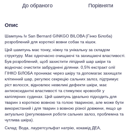
До обраного
Порівняти
Опис
Шампунь Iv San Bernard GINKGO BILOBA (Гінко Білоба)
розроблений для короткої вовни собак та кішок.
Цей шампунь має тонку, ніжну та унікальну за складом
структуру. Має одночасно очищаючі та захищаючі властивості.
Був розроблений, щоб захистити ліпідний шар шкіри та
водночас очистити забруднені ділянки. 0,5% екстракт олії
ГІНКО БІЛОБА проникає через шкіру та допомагає захищати
клітинний шар, регулює секрецію сальних залоз, підтримує
ріст волосся, відновлює невеликі дефекти шкіри, має
антиоксидантні властивості та стимулює кровообіг у
капілярних судинах. Цей шампунь ідеально підходить для
тварин з короткою вовною та голою твариною, але може бути
використаний і для тварин з вовною різної довжини, якщо це
актуально (регулювання роботи сальних залоз, проблемна та
чутлива шкіра).
Склад: Вода, лауретсульфат натрію, кокамід ДЕА,