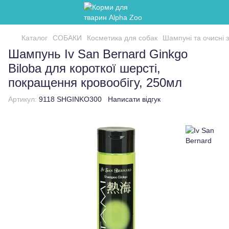
Каталог
СОБАКИ
Косметика для собак
Шампуні та очисні 
Шампунь Iv San Bernard Ginkgo
Biloba для короткої шерсті,
покращення кровообігу, 250мл
Артикул:
9118 SHGINKO300
Написати відгук