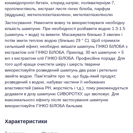
кокамідопропіл бетаїн, хлорид натрію, полікватерніум-7,
пропіленгліколь, екстракт листя гінгко білоба, парфум
(віддушка), метилхлоізотіазолінон, метилізотіазолінолін
Застосування: Намочити вовну та використовувати необхідну
кількість шампуню. При необхідності розбавити водою 1:3-1:5
(шампунь + вода) та вимити. Масажувати близько 3 хвилин і
потім змити теплою водою (близько 29 ° С). Щоб отримати
сильніший ефект, необхідно змішати шампунь ГІНКО БІЛОБА з
екстрактом олії ГІНКО БІЛОБА. Приклад: 30 мл шампуню + 5
мл з екстрактом олії ГІНКО БІЛОБА. Професійна порада: Для
того щоб краще очистити шкіру і шерсть тварини
використовуйте розведений шампунь два рази і ретельно
змийте водою. Пам'ятайте про те, що будь-який продукт,
розведений з водою, набуває частини її небажаних
властивостей (зміна РН, жорсткість і т.д.), тому рекомендується
додавати в дозу шампуню СИВОРОТКУ, що зволожує. Для
максимального ефекту після застосування шампуню
використовуйте ГІНКО БІЛОБА бальзам.
Характеристики