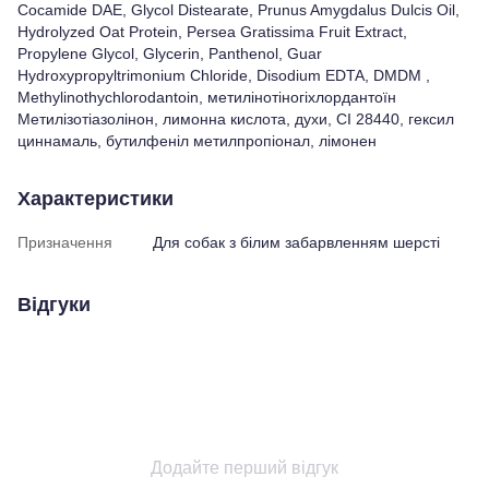
Cocamide DAE, Glycol Distearate, Prunus Amygdalus Dulcis Oil,
Hydrolyzed Oat Protein, Persea Gratissima Fruit Extract,
Propylene Glycol, Glycerin, Panthenol, Guar
Hydroxypropyltrimonium Chloride, Disodium EDTA, DMDM ​​​​,
Methylinothychlorodantoin, метилінотіногіхлордантоїн
Метилізотіазолінон, лимонна кислота, духи, CI 28440, гексил
циннамаль, бутилфеніл метилпропіонал, лімонен
Характеристики
Призначення
Для собак з білим забарвленням шерсті
Відгуки
Додайте перший відгук