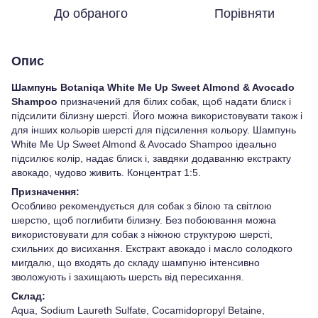
До обраного
Порівняти
Опис
Шампунь Botaniqa White Me Up Sweet Almond & Avocado
Shampoo
призначений для білих собак, щоб надати блиск і
підсилити білизну шерсті. Його можна використовувати також і
для інших кольорів шерсті для підсилення кольору. Шампунь
White Me Up Sweet Almond & Avocado Shampoo ідеально
підсилює колір, надає блиск і, завдяки додаванню екстракту
авокадо, чудово живить. Концентрат 1:5.
Призначення:
Особливо рекомендується для собак з білою та світлою
шерстю, щоб поглибити білизну. Без побоювання можна
використовувати для собак з ніжною структурою шерсті,
схильних до висихання. Екстракт авокадо і масло солодкого
мигдалю, що входять до складу шампуню інтенсивно
зволожують і захищають шерсть від пересихання.
Склад:
Aqua, Sodium Laureth Sulfate, Cocamidopropyl Betaine,