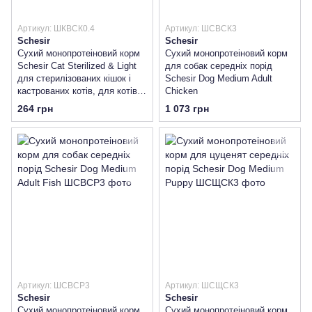
Артикул: ШКВСК0.4
Артикул: ШСВСК3
Schesir
Schesir
Сухий монопротеіновий корм
Сухий монопротеіновий корм
Schesir Cat Sterilized & Light
для собак середніх порід
для стерилізованих кішок і
Schesir Dog Medium Adult
кастрованих котів, для котів
Chicken
схильних до повноти
264 грн
1 073 грн
Артикул: ШСВСР3
Артикул: ШСЩСК3
Schesir
Schesir
Сухий монопротеіновий корм
Сухий монопротеіновий корм