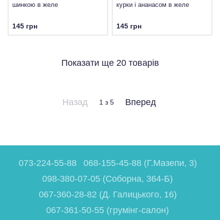
шинкою в желе
курки і ананасом в желе
145 грн
145 грн
Показати ще 20 товарів
Назад
Вперед
1
з 5
073-224-55-88
068-155-45-88 (Г.Мазепи, 3)
098-380-07-05 (Соборна, 364-Б)
067-360-28-82 (Д. Галицького, 16)
067-361-50-55 (грумінг-салон)