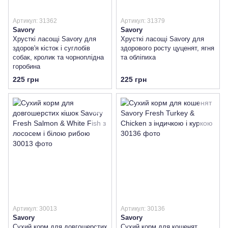
Артикул: 31362
Артикул: 31379
Savory
Savory
Хрусткі ласощі Savory для
Хрусткі ласощі Savory для
здоров'я кісток і суглобів
здорового росту цуценят, ягня
собак, кролик та чорноплідна
та обліпиха
горобина
225 грн
225 грн
Артикул: 30013
Артикул: 30136
Savory
Savory
Сухий корм для довгошерстих
Сухий корм для кошенят