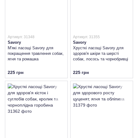
Артикул: 31348
Артикул: 31355
Savory
Savory
М'які ласощі Savory для
Хрусткі ласощі Savory для
покращення травлення собак,
здоров'я шкіри та шерсті
ягня та ромашка
собак, лосось та чорнобривці
225 грн
225 грн