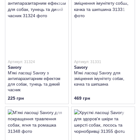
Артикул: 31324
Артикул: 31331
Savory
Savory
М'які ласощі Savory з
М'які ласощі Savory для
антипаразитарним ефектом
зміцнення імунітету собак,
для собак, тунець та дикий
качка та шипшина
часник
225 грн
469 грн