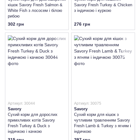
кішок Savory Fresh Salmon &
Savory Fresh Turkey & Chicken
White Fish з лососем і білою
з індичкою і куркою
рибою
302 грн
276 грн
Артикул: 30044
Артикул: 30075
Savory
Savory
Сухий корм для дорослих
Сухий корм для кішок з
примхливих котів Savory
чутливим травленням Savory
Fresh Turkey & Duck з
Fresh Lamb & Turkey з ягням і
індичкою і качкою
індичкою
315 грн
297 грн