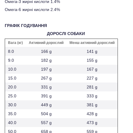
Омега-3 жирні кислоти 1.4%
Омега-6 жирні кислоти 2.4%
ГРАФІК ГОДУВАННЯ
ДОРОСЛІ СОБАКИ
Вага (кг)
Активний дорослий
Менш активний дорослий
8.0
166 g
141 g
9.0
182 g
155 g
10.0
197 g
167 g
15.0
267 g
227 g
20.0
331 g
281 g
25.0
391 g
333 g
30.0
449 g
381 g
35.0
504 g
428 g
40.0
557 g
473 g
50.0
658 g
559 g