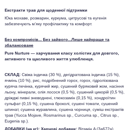
Екстракти трав для щоденної підтримки
Юка мохаве, розмарин, куркума, цитрусові та еугенія
забезпечують м’яку профілактику та комфорт.
Без компромісів... Без зайвого...Лише найкраще та
збалансоване
Pure Nurture — харчування класу холістик для довгого,
активного та щасливого життя улюбленця.
СКЛАД:
Свіжа індичка (30 %), дегідратована індичка (15 %),
ячмінь (10 %), рис, подрібнений горох, горох, гідролізована
куряча печінка, курячий жир, сушений буряковий жом, насіння
льону, мінерали, олія лосося (0,5 %), сушений цикорій (0,5 %),
дріжджі пивні зневоднені, глюкозамін (0,15 %), хондроїтин
сульфат (0,15 %), сушена броколі, сушені томати, сушений
шпинат, сушена журавлина, сушена чорниця, суміш екстрактів
трав (Yucca Mojave, Rosmarinus sp., Curcuma sp., Citrus sp.,
Eugenia sp.).
ДОБАВКИ (на кг): Харчові добавки:
Вітамін A (3a672a)