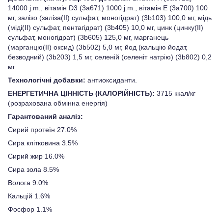
14000 j.m., вітамін D3 (3a671) 1000 j.m., вітамін E (3a700) 100
мг, залізо (заліза(II) сульфат, моногідрат) (3b103) 100,0 мг, мідь
(міді(II) сульфат, пентагідрат) (3b405) 10,0 мг, цинк (цинку(II)
сульфат, моногідрат) (3b605) 125,0 мг, марганець
(марганцю(II) оксид) (3b502) 5,0 мг, йод (кальцію йодат,
безводний) (3b203) 1,5 мг, селеній (селеніт натрію) (3b802) 0,2
мг.
Технологічні добавки:
антиоксиданти.
ЕНЕРГЕТИЧНА ЦІННІСТЬ (КАЛОРІЙНІСТЬ):
3715 ккал/кг
(розрахована обмінна енергія)
Гарантований аналіз:
Сирий протеїн 27.0%
Сира клітковина 3.5%
Сирий жир 16.0%
Сира зола 8.5%
Волога 9.0%
Кальцій 1.6%
Фосфор 1.1%