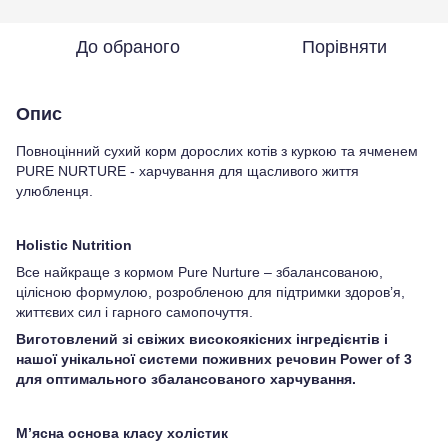
До обраного
Порівняти
Опис
Повноцінний сухий корм дорослих котів з куркою та ячменем
PURE NURTURE - харчування для щасливого життя
улюбленця.
Holistic Nutrition
Все найкраще з кормом Pure Nurture – збалансованою,
цілісною формулою, розробленою для підтримки здоров’я,
життєвих сил і гарного самопочуття.
Виготовлений зі свіжих високоякісних інгредієнтів і
нашої унікальної системи поживних речовин Power of 3
для оптимального збалансованого харчування.
М’ясна основа класу холістик