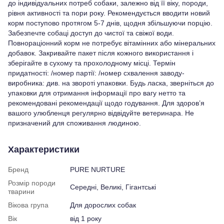
до індивідуальних потреб собаки, залежно від її віку, породи,
рівня активності та пори року. Рекомендується вводити новий
корм поступово протягом 5-7 днів, щодня збільшуючи порцію.
Забезпечте собаці доступ до чистої та свіжої води.
Повнораціонний корм не потребує вітамінних або мінеральних
добавок. Закривайте пакет після кожного використання і
зберігайте в сухому та прохолодному місці. Термін
придатності: /номер партії: /номер схвалення заводу-
виробника: див. на звороті упаковки. Будь ласка, зверніться до
упаковки для отримання інформації про вагу нетто та
рекомендовані рекомендації щодо годування. Для здоров’я
вашого улюбленця регулярно відвідуйте ветеринара. Не
призначений для споживання людиною.
Характеристики
Бренд
PURE NURTURE
Розмір породи
Середні, Великі, Гігантські
тварини
Вікова група
Для дорослих собак
Вік
від 1 року