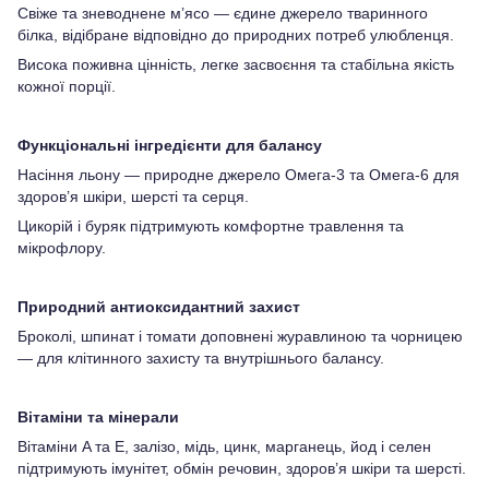
Свіже та зневоднене м’ясо — єдине джерело тваринного
білка, відібране відповідно до природних потреб улюбленця.
Висока поживна цінність, легке засвоєння та стабільна якість
кожної порції.
Функціональні інгредієнти для балансу
Насіння льону — природне джерело Омега-3 та Омега-6 для
здоров’я шкіри, шерсті та серця.
Цикорій і буряк підтримують комфортне травлення та
мікрофлору.
Природний антиоксидантний захист
Броколі, шпинат і томати доповнені журавлиною та чорницею
— для клітинного захисту та внутрішнього балансу.
Вітаміни та мінерали
Вітаміни A та E, залізо, мідь, цинк, марганець, йод і селен
підтримують імунітет, обмін речовин, здоров’я шкіри та шерсті.