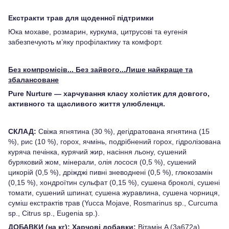
Екстракти трав для щоденної підтримки
Юка мохаве, розмарин, куркума, цитрусові та еугенія
забезпечують м’яку профілактику та комфорт.
Без компромісів... Без зайвого...Лише найкраще та
збалансоване
Pure Nurture — харчування класу холістик для довгого,
активного та щасливого життя улюбленця.
СКЛАД:
Свіжа ягнятина (30 %), дегідратована ягнятина (15
%), рис (10 %), горох, ячмінь, подрібнений горох, гідролізована
куряча печінка, курячий жир, насіння льону, сушений
буряковий жом, мінерали, олія лосося (0,5 %), сушений
цикорій (0,5 %), дріжджі пивні зневоднені (0,5 %), глюкозамін
(0,15 %), хондроїтин сульфат (0,15 %), сушена броколі, сушені
томати, сушений шпинат, сушена журавлина, сушена чорниця,
суміш екстрактів трав (Yucca Mojave, Rosmarinus sp., Curcuma
sp., Citrus sp., Eugenia sp.).
ДОБАВКИ (на кг): Харчові добавки:
Вітамін A (3a672a)