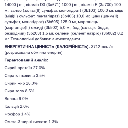
14000 j.m., вітамін D3 (3a671) 1000 j.m., вітамін E (3a700) 100
мг, залізо (заліза(II) сульфат, моногідрат) (3b103) 100,0 мг, мідь
(міді(II) сульфат, пентагідрат) (3b405) 10,0 мг, цинк (цинку(II)
сульфат, моногідрат) (3b605) 125,0 мг, марганець
(марганцю(II) оксид) (3b502) 5,0 мг, йод (кальцію йодат,
безводний) (3b203) 1,5 мг, селеній (селеніт натрію) (3b802) 0,2
мг. Технологічні добавки: антиоксиданти.
ЕНЕРГЕТИЧНА ЦІННІСТЬ (КАЛОРІЙНІСТЬ):
3712 ккал/кг
(розрахована обмінна енергія)
Гарантований аналіз:
Сирий протеїн 27.0%
Сира клітковина 3.5%
Сирий жир 16.0%
Сира зола 8.5%
Волога 9.0%
Кальцій 2.0%
Фосфор 1.4%
Омега-3 жирні кислоти 1.3%