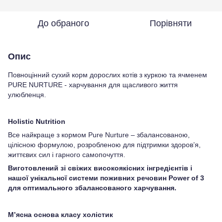
До обраного
Порівняти
Опис
Повноцінний сухий корм дорослих котів з куркою та ячменем
PURE NURTURE - харчування для щасливого життя
улюбленця.
Holistic Nutrition
Все найкраще з кормом Pure Nurture – збалансованою,
цілісною формулою, розробленою для підтримки здоров’я,
життєвих сил і гарного самопочуття.
Виготовлений зі свіжих високоякісних інгредієнтів і
нашої унікальної системи поживних речовин Power of 3
для оптимального збалансованого харчування.
М’ясна основа класу холістик