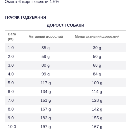
Омега-6 жирні кислоти 1.6%
ГРАФІК ГОДУВАННЯ
ДОРОСЛІ СОБАКИ
Вага
Активний дорослий
Менш активний дорослий
(кг)
1.0
35 g
30 g
2.0
59 g
50 g
3.0
80 g
68 g
4.0
99 g
84 g
5.0
117 g
100 g
6.0
134 g
114 g
7.0
151 g
128 g
8.0
167 g
142 g
9.0
182 g
155 g
10.0
197 g
167 g