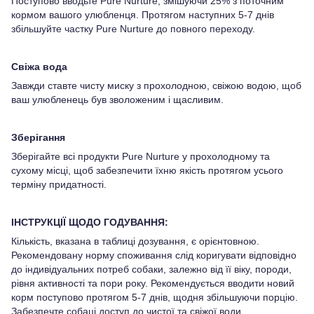
Поступово вводьте Pure Nurture, змішуючи 25% з поточним
кормом вашого улюбленця. Протягом наступних 5-7 днів
збільшуйте частку Pure Nurture до повного переходу.
Свіжа вода
Завжди ставте чисту миску з прохолодною, свіжою водою, щоб
ваш улюбленець був зволоженим і щасливим.
Зберігання
Зберігайте всі продукти Pure Nurture у прохолодному та
сухому місці, щоб забезпечити їхню якість протягом усього
терміну придатності.
ІНСТРУКЦІЇ ЩОДО ГОДУВАННЯ:
Кількість, вказана в таблиці дозування, є орієнтовною.
Рекомендовану норму споживання слід коригувати відповідно
до індивідуальних потреб собаки, залежно від її віку, породи,
рівня активності та пори року. Рекомендується вводити новий
корм поступово протягом 5-7 днів, щодня збільшуючи порцію.
Забезпечте собаці доступ до чистої та свіжої води.