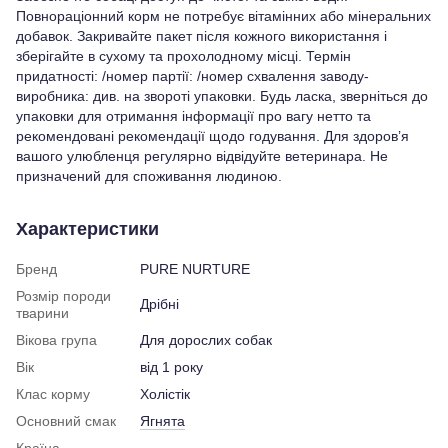
Повнораціонний корм не потребує вітамінних або мінеральних
добавок. Закривайте пакет після кожного використання і
зберігайте в сухому та прохолодному місці. Термін
придатності: /номер партії: /номер схвалення заводу-
виробника: див. на звороті упаковки. Будь ласка, зверніться до
упаковки для отримання інформації про вагу нетто та
рекомендовані рекомендації щодо годування. Для здоров’я
вашого улюбленця регулярно відвідуйте ветеринара. Не
призначений для споживання людиною.
Характеристики
Бренд
PURE NURTURE
Розмір породи
Дрібні
тварини
Вікова група
Для дорослих собак
Вік
від 1 року
Клас корму
Холістік
Основний смак
Ягнята
Країна