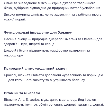
Свіже та зневоднене м’ясо — єдине джерело тваринного
білка, відібране відповідно до природних потреб улюбленця.
Висока поживна цінність, легке засвоєння та стабільна якість
кожної порції.
Функціональні інгредієнти для балансу
Насіння льону — природне джерело Омега-3 та Омега-6 для
здоров’я шкіри, шерсті та серця.
Цикорій і буряк підтримують комфортне травлення та
мікрофлору.
Природний антиоксидантний захист
Броколі, шпинат і томати доповнені журавлиною та чорницею
— для клітинного захисту та внутрішнього балансу.
Вітаміни та мінерали
Вітаміни A та E, залізо, мідь, цинк, марганець, йод і селен
підтримують імунітет, обмін речовин, здоров’я шкіри та шерсті.