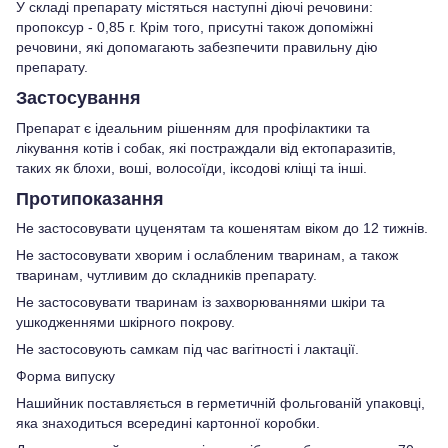
У складі препарату містяться наступні діючі речовини:
пропоксур - 0,85 г. Крім того, присутні також допоміжні
речовини, які допомагають забезпечити правильну дію
препарату.
Застосування
Препарат є ідеальним рішенням для профілактики та
лікування котів і собак, які постраждали від ектопаразитів,
таких як блохи, воші, волосоїди, іксодові кліщі та інші.
Протипоказання
Не застосовувати цуценятам та кошенятам віком до 12 тижнів.
Не застосовувати хворим і ослабленим тваринам, а також
тваринам, чутливим до складників препарату.
Не застосовувати тваринам із захворюваннями шкіри та
ушкодженнями шкірного покрову.
Не застосовують самкам під час вагітності і лактації.
Форма випуску
Нашийник поставляється в герметичній фольгованій упаковці,
яка знаходиться всередині картонної коробки.