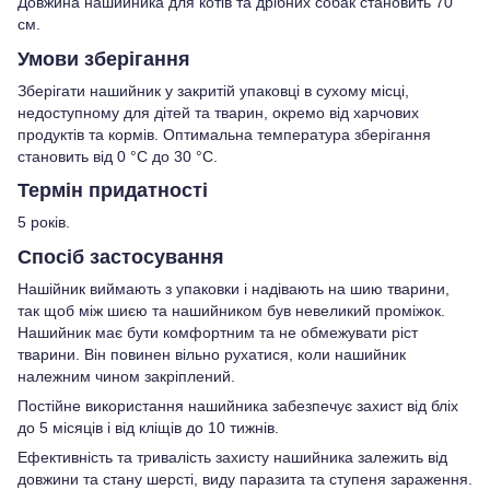
Довжина нашийника для котів та дрібних собак становить 70
см.
Умови зберігання
Зберігати нашийник у закритій упаковці в сухому місці,
недоступному для дітей та тварин, окремо від харчових
продуктів та кормів. Оптимальна температура зберігання
становить від 0 °C до 30 °C.
Термін придатності
5 років.
Спосіб застосування
Нашійник виймають з упаковки і надівають на шию тварини,
так щоб між шиєю та нашийником був невеликий проміжок.
Нашийник має бути комфортним та не обмежувати ріст
тварини. Він повинен вільно рухатися, коли нашийник
належним чином закріплений.
Постійне використання нашийника забезпечує захист від бліх
до 5 місяців і від кліщів до 10 тижнів.
Ефективність та тривалість захисту нашийника залежить від
довжини та стану шерсті, виду паразита та ступеня зараження.