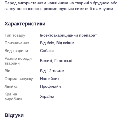
Перед використанням нашийника на тварині з брудною або
заплутаною шерстю рекомендується вимити її шампунем.
Характеристики
Тип товару
Інсектоакарицидний препарат
Призначення
Від бліх, Від кліщів
Вид тварини
Собаки
Розмір породи
Великі, Гігантські
тварини
Вік
Від 12 тижнів
Форма випуску
Нашийник
Лінійка
Профілайн
Країна
Україна
виробник
Відгуки