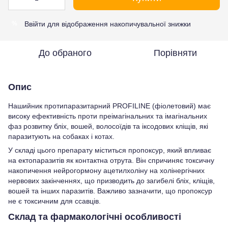
Ввійти
для відображення накопичувальної знижки
%
До обраного
Порівняти
Опис
Нашийник протипаразитарний PROFILINE (фіолетовий) має
високу ефективність проти преімагінальних та імагінальних
фаз розвитку бліх, вошей, волосоїдів та іксодових кліщів, які
паразитують на собаках і котах.
У складі цього препарату міститься пропоксур, який впливає
на ектопаразитів як контактна отрута. Він спричиняє токсичну
накопичення нейрогормону ацетилхоліну на холінергічних
нервових закінченнях, що призводить до загибелі бліх, кліщів,
вошей та інших паразитів. Важливо зазначити, що пропоксур
не є токсичним для ссавців.
Склад та фармакологічні особливості