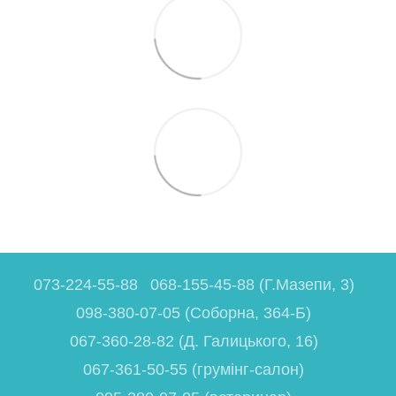
073-224-55-88
068-155-45-88 (Г.Мазепи, 3)
098-380-07-05 (Соборна, 364-Б)
067-360-28-82 (Д. Галицького, 16)
067-361-50-55 (грумінг-салон)