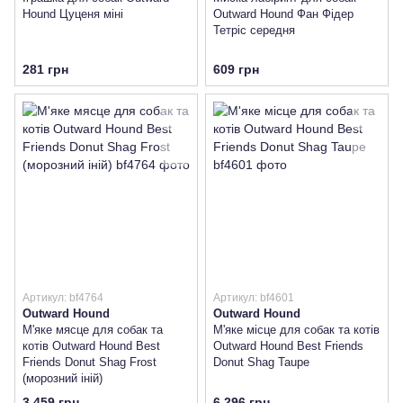
Hound Цуценя міні
Outward Hound Фан Фідер
Тетріс середня
281 грн
609 грн
Артикул: bf4764
Артикул: bf4601
Outward Hound
Outward Hound
М'яке мясце для собак та
М'яке місце для собак та котів
котів Outward Hound Best
Outward Hound Best Friends
Friends Donut Shag Frost
Donut Shag Taupe
(морозний іній)
3 459 грн
6 296 грн