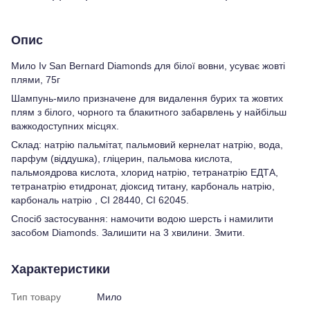
Опис
Мило Iv San Bernard Diamonds для білої вовни, усуває жовті
плями, 75г
Шампунь-мило призначене для видалення бурих та жовтих
плям з білого, чорного та блакитного забарвлень у найбільш
важкодоступних місцях.
Склад: натрію пальмітат, пальмовий кернелат натрію, вода,
парфум (віддушка), гліцерин, пальмова кислота,
пальмоядрова кислота, хлорид натрію, тетранатрію ЕДТА,
тетранатрію етидронат, діоксид титану, карбональ натрію,
карбональ натрію , СІ 28440, СІ 62045.
Спосіб застосування: намочити водою шерсть і намилити
засобом Diamonds. Залишити на 3 хвилини. Змити.
Характеристики
Тип товару
Мило