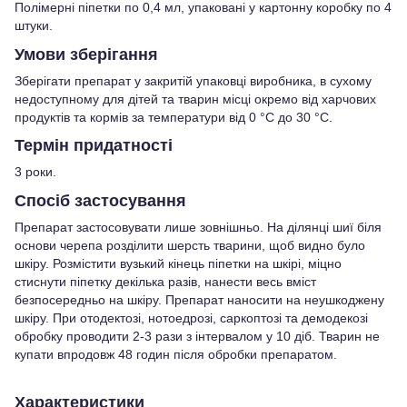
Полімерні піпетки по 0,4 мл, упаковані у картонну коробку по 4
штуки.
Умови зберігання
Зберігати препарат у закритій упаковці виробника, в сухому
недоступному для дітей та тварин місці окремо від харчових
продуктів та кормів за температури від 0 °С до 30 °С.
Термін придатності
3 роки.
Спосіб застосування
Препарат застосовувати лише зовнішньо. На ділянці шиї біля
основи черепа розділити шерсть тварини, щоб видно було
шкіру. Розмістити вузький кінець піпетки на шкірі, міцно
стиснути піпетку декілька разів, нанести весь вміст
безпосередньо на шкіру. Препарат наносити на неушкоджену
шкіру. При отодектозі, нотоедрозі, саркоптозі та демодекозі
обробку проводити 2-3 рази з інтервалом у 10 діб. Тварин не
купати впродовж 48 годин після обробки препаратом.
Характеристики