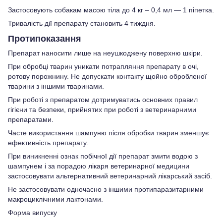
Застосовують собакам масою тіла до 4 кг – 0,4 мл — 1 піпетка.
Тривалість дії препарату становить 4 тиждня.
Протипоказання
Препарат наносити лише на неушкоджену поверхню шкіри.
При обробці тварин уникати потрапляння препарату в очі,
ротову порожнину. Не допускати контакту щойно обробленої
тварини з іншими тваринами.
При роботі з препаратом дотримуватись основних правил
гігієни та безпеки, прийнятих при роботі з ветеринарними
препаратами.
Часте використання шампуню після обробки тварин зменшує
ефективність препарату.
При виникненні ознак побічної дії препарат змити водою з
шампунем і за порадою лікаря ветеринарної медицини
застосовувати альтернативний ветеринарний лікарський засіб.
Не застосовувати одночасно з іншими протипаразитарними
макроциклічними лактонами.
Форма випуску