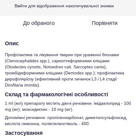
Ввійти
для відображення накопичувальної знижки
%
До обраного
Порівняти
Опис
Профілактика та лікування тварин при ураженні блохами
(Ctenocephalides spp.), саркоптиформними кліщами
(Otodectes cynotis, Notoedres cati. Sarcoptes canis),
тромбідиформними кліщами (Demodex spp.); профілактика
дирофіляріозу (ефективний проти личинок L3 і L4 стадії
Dirofilaria immitis).
Склад та фармакологічні особливості
1 ml (мл) препарату містить діючі речовини: імідаклоприд - 100
mg (мг); моксидектин - 10 mg (мг).
Допоміжні речовини: пропіленкарбонат, диметилсульфоксид,
кислота лимонна, поліетиленгліколь - 400.
Застосування