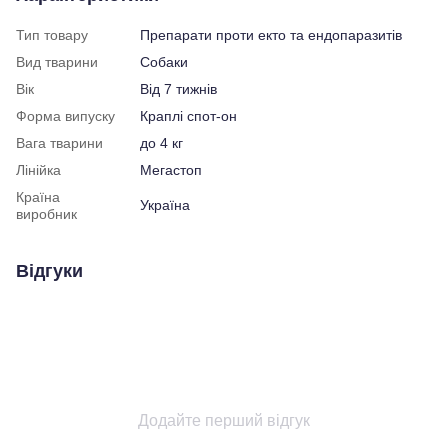
Тип товару
Препарати проти екто та ендопаразитів
Вид тварини
Собаки
Вік
Від 7 тижнів
Форма випуску
Краплі спот-он
Вага тварини
до 4 кг
Лінійка
Мегастоп
Країна
Україна
виробник
Відгуки
Додайте перший відгук