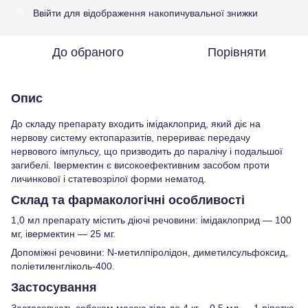
Ввійти
для відображення накопичувальної знижки
%
До обраного
Порівняти
Опис
До складу препарату входить імідаклоприд, який діє на
нервову систему ектопаразитів, перериває передачу
нервового імпульсу, що призводить до паралічу і подальшої
загибелі. Івермектин є високоефективним засобом проти
личинкової і статевозрілої форми нематод.
Склад та фармакологічні особливості
1,0 мл препарату містить діючі речовини: імідаклоприд — 100
мг, івермектин — 25 мг.
Допоміжні речовини: N-метилпіролідон, диметилсульфоксид,
поліетиленгліколь-400.
Застосування
Застосовують собакам масою тіла до 4 кг – 0,5 мл — 1 піпетка.