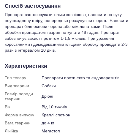
Спосіб застосування
Препарат застосовувати тільки зовнішньо, наносити на суху
неушкоджену шкіру, попередньо розсунувши шерсть. Наносити
препарат біля основи черепа або між лопатками. Після
обробки препаратом тварин не купати 48 годин. Препарат
забезпечує захист протягом 1-1,5 місяців. При ураженні
коростяними і демодекозними кліщами обробку проводити 2-3
рази з інтервалом 10 днів.
Характеристики
Тип товару
Препарати проти екто та ендопаразитів
Вид тварини
Собаки
Розмір породи
Дрібні
тварини
Вік
Від 10 тижнів
Форма випуску
Краплі спот-он
Вага тварини
до 4 кг
Лінійка
Мегастоп