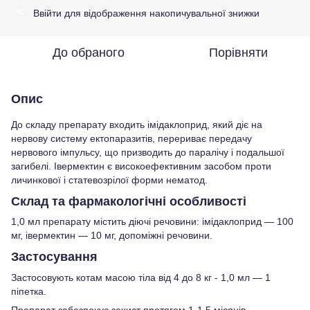
Ввійти
для відображення накопичувальної знижки
%
До обраного
Порівняти
Опис
До складу препарату входить імідаклоприд, який діє на
нервову систему ектопаразитів, перериває передачу
нервового імпульсу, що призводить до паралічу і подальшої
загибелі. Івермектин є високоефективним засобом проти
личинкової і статевозрілої форми нематод.
Склад та фармакологічні особливості
1,0 мл препарату містить діючі речовини: імідаклоприд — 100
мг, івермектин — 10 мг, допоміжні речовини.
Застосування
Застосовують котам масою тіла від 4 до 8 кг - 1,0 мл — 1
піпетка.
Препарат забезпечує захист протягом 1-1,5 місяців.