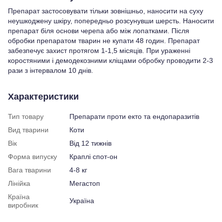
Препарат застосовувати тільки зовнішньо, наносити на суху
неушкоджену шкіру, попередньо розсунувши шерсть. Наносити
препарат біля основи черепа або між лопатками. Після
обробки препаратом тварин не купати 48 годин. Препарат
забезпечує захист протягом 1-1,5 місяців. При ураженні
коростяними і демодекозними кліщами обробку проводити 2-3
рази з інтервалом 10 днів.
Характеристики
Тип товару
Препарати проти екто та ендопаразитів
Вид тварини
Коти
Вік
Від 12 тижнів
Форма випуску
Краплі спот-он
Вага тварини
4-8 кг
Лінійка
Мегастоп
Країна
Україна
виробник