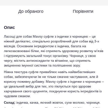
До обраного
Порівняти
Опис
Ласощі для собак Mavsy суфле з індички з чорницею – це
ніжний делікатес, спеціально розроблений для собак від 3-х
місяців. Основним інгредієнтом є індичка, багата на
легкозасвоювані білки, які сприяють здоровому розвитку м'язів
і підтримують загальний тонус організму. Чорниця, у свою
чергу, містить антиоксиданти та вітаміни, що сприяють
зміцненню імунної системи та поліпшенню зору.
Ніжна текстура суфле приваблює навіть найвибагливіших
собак, забезпечуючи їм не тільки смачне частування, але й
корисну поживну добавку. Mavsy суфле з індички з чорницею –
це ідеальний вибір для тих, хто піклується про здорове
харчування свого цуценяти, поєднуючи користь інгредієнтів із
чудовим смаком.
Склад:
індичка, качка, яєчний жовток, сухе молоко, чорниця.