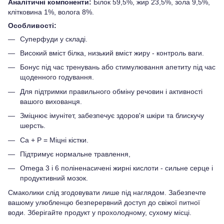
Аналітичні компоненти:
Білок 59,5%, жир 23,5%, зола 9,5%,
клітковина 1%, волога 8%.
Особливості:
Суперфуди у складі.
Високий вміст білка, низький вміст жиру - контроль ваги.
Бонус під час тренувань або стимулювання апетиту під час
щоденного годування.
Для підтримки правильного обміну речовин і активності
вашого вихованця.
Зміцнює імунітет, забезпечує здоров'я шкіри та блискучу
шерсть.
Са + Р = Міцні кістки.
Підтримує нормальне травлення,
Omega 3 і 6 поліненасичені жирні кислоти - сильне серце і
продуктивний мозок.
Смаколики слід згодовувати лише під наглядом. Забезпечте
вашому улюбленцю безперервний доступ до свіжої питної
води. Зберігайте продукт у прохолодному, сухому місці.