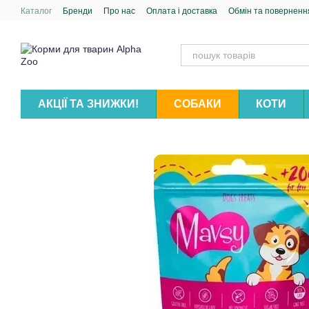
Перейти до основного контенту
Каталог
Бренди
Про нас
Оплата і доставка
Обмін та поверненн
АКЦІЇ ТА ЗНИЖКИ!
СОБАКИ
КОТИ