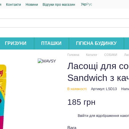
Укр
Рус
я
Контакти
Новини
Відгуки про магазин
ГРИЗУНИ
ПТАШКИ
ГІГІЄНА БУДИНКУ
Головна
Каталог
СОБАКИ
Лас
Ласощі для с
Sandwich з ка
В наявності
Артикул: LSD13
Напи
185 грн
Ввійти
для відображення накоп
%
Вага