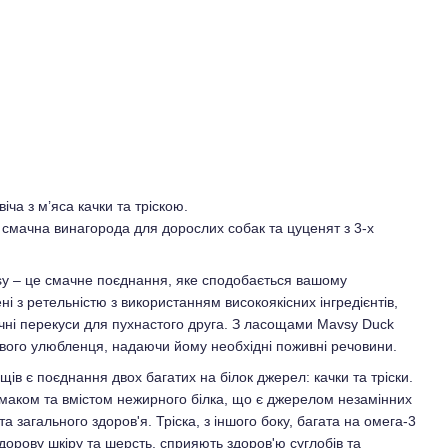
іча з м’яса качки та тріскою.
смачна винагорода для дорослих собак та цуценят з 3-х
sy – це смачне поєднання, яке сподобається вашому
і з ретельністю з використанням високоякісних інгредієнтів,
чні перекуси для пухнастого друга. З ласощами Mavsy Duck
вого улюбленця, надаючи йому необхідні поживні речовини.
ів є поєднання двох багатих на білок джерел: качки та тріски.
маком та вмістом нежирного білка, що є джерелом незамінних
та загального здоров'я. Тріска, з іншого боку, багата на омега-3
здорову шкіру та шерсть, сприяють здоров'ю суглобів та