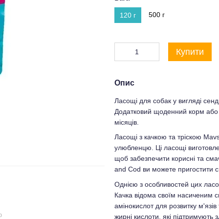
500 г
120 г
Купити
Опис
Ласощі для собак у вигляді сендв
Додатковий щоденний корм або 
місяців.
Ласощі з качкою та тріскою Mav
улюбленцю. Ці ласощі виготовлен
щоб забезпечити корисні та сма
and Cod ви можете пригостити с
Однією з особливостей цих ласощ
Качка відома своїм насиченим с
амінокислот для розвитку м'язів 
ю
жирні кислоти, які підтримують 