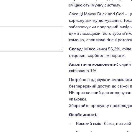
зміцнюють імунну систему.
Ласощі Mavsy Duck and Cod – ц
корисну звичку до жування. Тек
забезпечуючи природний вихід 
цими ласощами, його зуби м'як
каменю, сприяючи гігієні ротово
Склад:
М’ясо качки 56,2%, філе
гліцерин, сорбітол, мінерали.
Аналітичні компоненти:
сирий 
клітковина 1%.
Потрібно згодовувати смаколик
безперервний доступ до свіжої п
НЕ призначений для згодовуванн
упаковки.
Зберігайте продукт у прохолодн
Особливості:
Високий вміст білка, низький