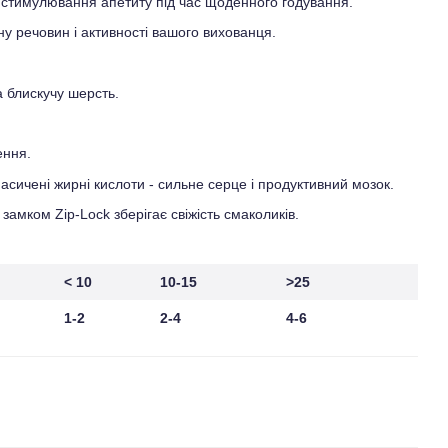
о стимулювання апетиту під час щоденного годування.
у речовин і активності вашого вихованця.
а блискучу шерсть.
ення.
ичені жирні кислоти - сильне серце і продуктивний мозок.
 замком Zір-Lосk зберігає свіжість смаколиків.
< 10
10-15
>25
1-2
2-4
4-6