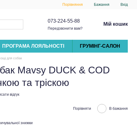
Порівняння
Бажання
Вхід
073-224-55-88
Мій кошик
Передзвонити вам?
ПРОГРАМА ЛОЯЛЬНОСТІ
ГРУМІНГ-САЛОН
ощі для собак
обак Mavsy DUCK & COD
чкою та тріскою
сати відгук
Порівняти
В бажання
ичувальної знижки