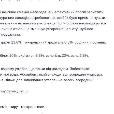
е не лише смачна насолода, а й ефективний спосіб заохотити
стура цих ласощів розроблена так, щоб їх було приємно жувати,
жувальним інстинктам улюбленця. Коли собака насолоджується
о очищаються, що зменшує утворення нальоту і зубного
ї порожнини.
 тріски 13,6%, кукурудзяний крохмаль 8,5%, рослинні протеїни,
білок 20%, сирі жири 8,5%, вологість 23%, зола 3,5%,
и вашому улюбленцю тільки під наглядом. Забезпечте
итної води. Абсорбент, який знаходиться всередині упаковки,
я, тільки для запобігання утворенню вологи всередині
ому сухому місці.
 вміст жиру - контроль ваги.