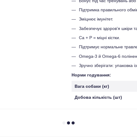
Бонус під час тренувань аб
Підтримка правильного обмін
Зміцнює імунітет.
Забезпечує здоров'я шкіри т
Ca + P = міцні кістки.
Підтримує нормальне травл
Omega-3 й Omega-6 поліненас
Зручно зберігати: упаковка із
Норми годування:
Вага собаки (кг)
Добова кількість (шт)